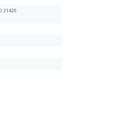
O 21420
A1:2018-4121X, EN ISO