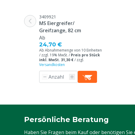
Handschuh-Typ
Arbeitshands
3409921
Garantie
Standard, in 
MS Eiergreifer/
unseren allge
Greifzange, 82 cm
Garantiebedin
Ab
Überschrift "
24,70 €
Beschwerden 
Ab Abnahmemenge von 10 Einheiten
Webseite aufg
/ zzgl. 19% MwSt. /
Preis pro Stück
inkl. MwSt. 31,30 €
/
zzgl.
Versandkosten
Tierarten
Rindvieh, Schw
Ziegen, Ander
Arbeitshandschuh
Alltagsaktivit
Basismaterial Handschuh
Nylon
Handschuhgröße
10/XL
Persönliche Beratung
Farbe
Schwarz
Haben Sie Fragen beim Kauf oder benötigen Sie 