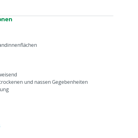
onen
andinnenflächen
weisend
i trockenen und nassen Gegebenheiten
tung
e
n