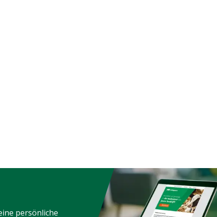
chuh
Übereinstimmung mit
meinen Service- und
gungen, die unter der
Kundenservice ->
& Retour" am Ende dieser
eführt sind.
eine, Geflügel, Schafe,
e
äten
eine persönliche