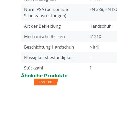
Norm PSA (persönliche
EN 388, EN IS
Schutzausrüstungen)
Art der Bekleidung
Handschuh
Mechanische Risiken
4121X
Beschichtung Handschuh
Nitril
Flüssigkeitsbeständigkeit
-
Stückzahl
1
Ähnliche Produkte
Beschichtungsdicke
1.4 mm
Top 100
Handschuh
Reißfestigkeit
★★✩✩
Normen und Zertifizierungen
EN388:2016 + 
21420:2020