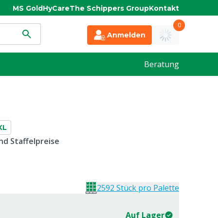
MS Gold
HyCare
The Schippers Group
Kontakt
0
Anmelden
Beratung
XL
d Staffelpreise
2592 Stück pro Palette
Auf Lager