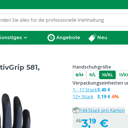
Sonstiges
Angebote
Neu
ivGrip 581,
Handschuhgröße
8/M
9/L
10/XL
11/X
Verpackungseinheiten un
1 - 11 Stück
3,40 €
12+ Stück
3,19 €
-6%
144 Stück pro Karton
3,
€
19
Ab