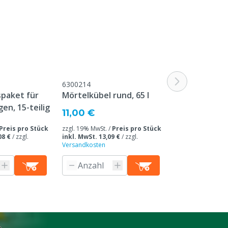
Beschwerden & Retour" am Ende dieser
Webseite aufgeführt sind.
Rindvieh, Schweine, Geflügel, Schafe,
Ziegen, Andere
Rot
6300214
8806870
Gusswerkzeuge, Mörtel Werkzeuge
paket für
Mörtelkübel rund, 65 l
Baufolie 4m x
en, 15-teilig
4,86 €
11,00 €
zzgl. 19% MwSt. /
Preis pro Stück
zzgl. 19% MwSt. /
Preis pro Stück
inkl. MwSt. 5,78 
08 €
/
zzgl.
inkl. MwSt. 13,09 €
/
zzgl.
Versandkosten
/
B
Versandkosten
0,29 € inkl. MwS