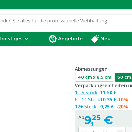
Sonstiges
Angebote
Neu
Abmessungen
40 cm x 8.5 cm
60 cm 
Verpackungseinheiten un
1 - 5 Stück
11,50 €
6 - 11 Stück
10,35 €
-10%
12+ Stück
9,25 €
-20%
9,
€
25
Ab