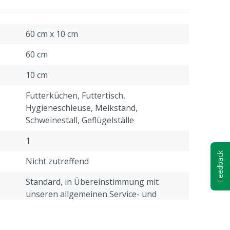
60 cm x 10 cm
60 cm
10 cm
Futterküchen, Futtertisch,
Hygieneschleuse, Melkstand,
Schweinestall, Geflügelställe
1
Feedback
Nicht zutreffend
Standard, in Übereinstimmung mit
unseren allgemeinen Service- und
Garantiebedingungen, die unter der
Überschrift "Kundenservice ->