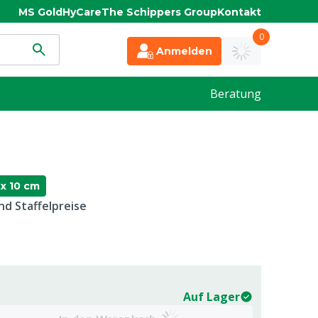
MS Gold
HyCare
The Schippers Group
Kontakt
0
Anmelden
Beratung
x 10 cm
d Staffelpreise
Auf Lager