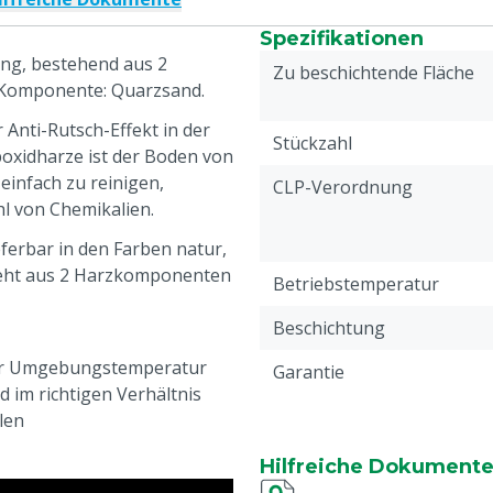
Spezifikationen
ing, bestehend aus 2
Zu beschichtende Fläche
 Komponente: Quarzsand.
Anti-Rutsch-Effekt in der
Stückzahl
poxidharze ist der Boden von
einfach zu reinigen,
CLP-Verordnung
l von Chemikalien.
eferbar in den Farben natur,
teht aus 2 Harzkomponenten
Betriebstemperatur
Beschichtung
der Umgebungstemperatur
Garantie
 im richtigen Verhältnis
llen
5 °C
Hilfreiche Dokument
tlich: 7-8 mm