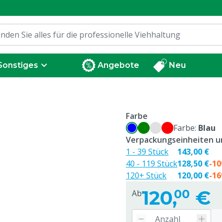
Sonstiges
Angebote
Neu
Farbe
Farbe:
Blau
Verpackungseinheiten un
1 - 39 Stück
143,00 €
40 - 119 Stück
128,50 €
-1
120+ Stück
120,00 €
-1
120,
€
00
Ab