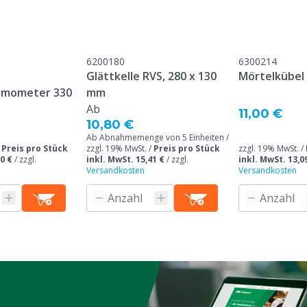
6200180
6300214
Glättkelle RVS, 280 x 130
Mörtelkübel 
ermometer 330
mm
Ab
11,00 €
10,80 €
Ab Abnahmemenge von 5 Einheiten /
/
Preis pro Stück
zzgl. 19% MwSt. /
Preis pro Stück
zzgl. 19% MwSt. /
0 €
/
zzgl.
inkl. MwSt. 15,41 €
/
zzgl.
inkl. MwSt. 13,0
Versandkosten
Versandkosten