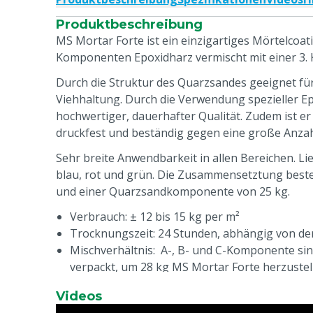
Produktbeschreibung
MS Mortar Forte ist ein einzigartiges Mörtelcoat
Komponenten Epoxidharz vermischt mit einer 3.
Durch die Struktur des Quarzsandes geeignet für 
Viehhaltung. Durch die Verwendung spezieller E
hochwertiger, dauerhafter Qualität. Zudem ist er 
druckfest und beständig gegen eine große Anzah
Sehr breite Anwendbarkeit in allen Bereichen. Li
blau, rot und grün. Die Zusammensetztung bes
und einer Quarzsandkomponente von 25 kg.
Verbrauch: ± 12 bis 15 kg per m²
Trocknungszeit: 24 Stunden, abhängig von 
Mischverhältnis: A-, B- und C-Komponente sind
verpackt, um 28 kg MS Mortar Forte herzuste
Verarbeitungstemperatur: zwischen 15 und 2
Videos
Mindestdicke der Lage: min. 5 mm, durchschnit