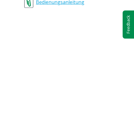
Bedienungsanleitung
Webseite aufgeführt sind.
Lesen Sie sich vor der Verwendung
Feedback
unbedingt die Gebrauchsanweisung
durch.
Bodenbeschichtung
10 – 25 °C
Rindvieh, Schweine, Geflügel, Ziegen
28 kg
12 Monate, Unter vorgeschriebenen
Bedingungen (siehe Dokumentation)
Blau