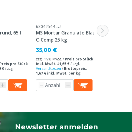
6304254BLU
M6301983
rund, 65 l
MS Mortar Granulate Blau,
Mixer für Agr
C-Comp 25 kg
Ab
5,95 €
35,00 €
Ab Abnahmemenge 
zzgl. 19% MwSt. /
Preis pro Stück
/ zzgl. 19% MwSt. 
Preis pro Stück
inkl. MwSt. 41,65 €
/
zzgl.
inkl. MwSt. 9,70 
9 €
/
zzgl.
Versandkosten
/
Bruttopreis:
Versandkosten
1,67 € inkl. MwSt. per kg
Produkti
n
Newsletter anmelden
Melden Sie sich für unseren Newsletter a