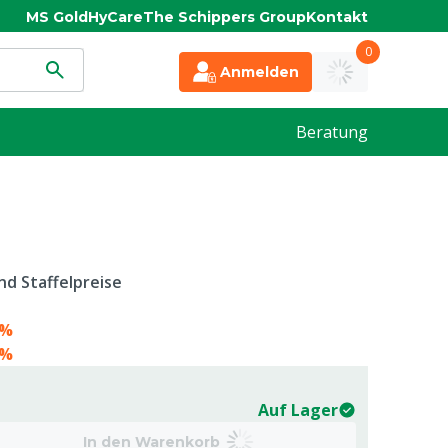
MS Gold
HyCare
The Schippers Group
Kontakt
0
Anmelden
Beratung
d Staffelpreise
0%
6%
Auf Lager
In den Warenkorb