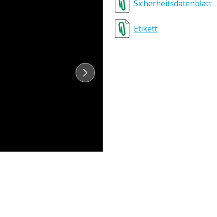
Sicherheitsdatenblatt
Dokumentationshinweis
Etikett
Beschichtungstyp
Lagertemperatur
Tierarten
Inhalt
Haltbarkeitsdauer
Farbe