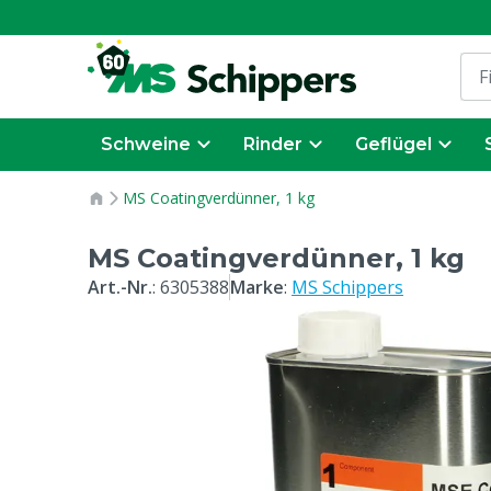
Schweine
Rinder
Geflügel
MS Coatingverdünner, 1 kg
MS Coatingverdünner, 1 kg
Art.-Nr.
:
6305388
Marke
:
MS Schippers