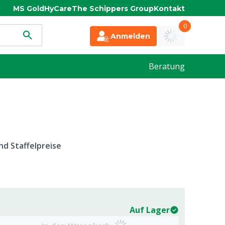
MS Gold
HyCare
The Schippers Group
Kontakt
0
Anmelden
Beratung
d Staffelpreise
Auf Lager