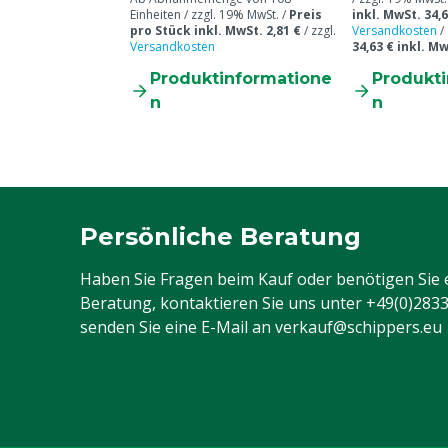
Einheiten / zzgl. 19% MwSt. /
Preis
inkl. MwSt. 34,6
pro Stück inkl. MwSt. 2,81 €
/
zzgl.
Versandkosten
/
Versandkosten
34,63 € inkl. M
Produktinformatione
Produkt
n
n
Persönliche Beratung
Haben Sie Fragen beim Kauf oder benötigen Sie 
Beratung, kontaktieren Sie uns unter
+49(0)283
senden Sie eine E-Mail an
verkauf@schippers.eu