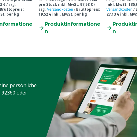
3 €
/
zzgl.
pro Stück inkl. MwSt. 97,58 €
/
inkl. MwSt. 135,
Bruttopreis:
zzgl.
Versandkosten
/
Bruttopreis:
Versandkosten
/
wSt. per kg
19,52 € inkl. MwSt. per kg
27,13 € inkl. Mw
informatione
Produktinformatione
Produkti
n
n
eine persönliche
3 92360
oder