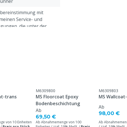
dünner
Übereinstimmung mit
meinen Service- und
gungen, die unter der
Kundenservice ->
& Retour" am Ende dieser
eführt sind.
dünner
eine, Geflügel, Ziegen
M6309800
M6309803
t-trans
MS Floorcoat Epoxy
MS Wallcoat-
Bodenbeschichtung
Ab
Ab
98,00 €
69,50 €
e von 10 Einheiten
Ab Abnahmemenge von 100
Ab Abnahmemenge
 /
Preis pro Stück
Einheiten / zzgl. 19% MwSt. /
Preis
/ zzgl. 19% MwSt. 