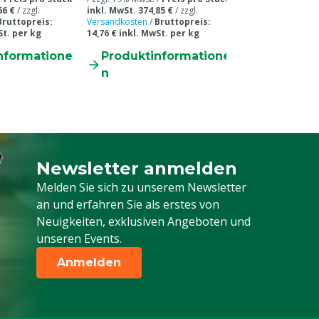
66 €
/
zzgl.
inkl. MwSt. 374,85 €
/
zzgl.
Bruttopreis:
Versandkosten
/
Bruttopreis:
St. per kg
14,76 € inkl. MwSt. per kg
nformatione
Produktinformatione
n
Newsletter anmelden
Melden Sie sich für unseren Newsletter a
Melden Sie sich zu unserem Newsletter
an und erfahren Sie als erstes von
Neuigkeiten, exklusiven Angeboten und
unseren Events.
Anmelden