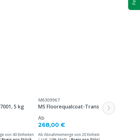
M6309967
7001, 5 kg
MS Floorequalcoat-Trans
Ab
268,00 €
 von 40 Einheiten
Ab Abnahmemenge von 20 Einheiten
/
Preis pro Stück
/ zzgl. 19% MwSt. /
Preis pro Stück