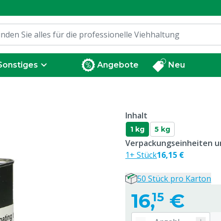
Sonstiges
Angebote
Neu
Inhalt
1 kg
5 kg
Verpackungseinheiten un
1+ Stück
16,15 €
50 Stück pro Karton
16,
€
15