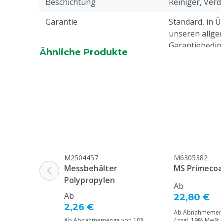
Beschichtung
Reiniger, Ver
Garantie
Standard, in 
unseren allge
Garantiebedin
Ähnliche Produkte
Überschrift "
Beschwerden 
Webseite aufg
Beschichtungstyp
Reiniger, Ver
Gefahrstoff
Ja
Tierarten
Rindvieh, Schw
M2504457
M6305382
Inhalt
1 kg
Messbehälter
MS Primecoa
Polypropylen
Ab
Ab
22,80 €
2,26 €
Ab Abnahmemeng
Ab Abnahmemenge von 108
/ zzgl. 19% MwSt.