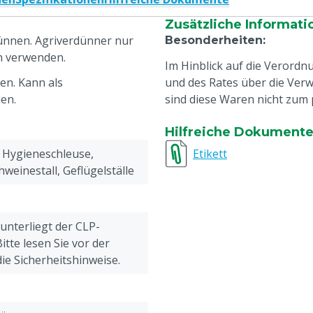
Zusätzliche Informati
dünnen. Agriverdünner nur
Besonderheiten
:
n verwenden.
Im Hinblick auf die Verord
en. Kann als
und des Rates über die Ver
en.
sind diese Waren nicht zum 
Hilfreiche Dokument
 Hygieneschleuse,
Etikett
weinestall, Geflügelställe
 unterliegt der CLP-
tte lesen Sie vor der
e Sicherheitshinweise.