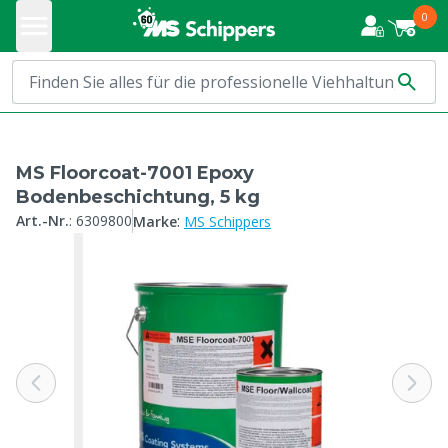
0
MS Floorcoat-7001 Epoxy
Bodenbeschichtung, 5 kg
:
Art.-Nr.
:
6309800
Marke
MS Schippers