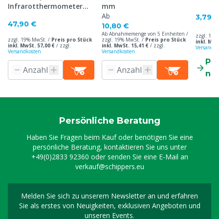
Infrarotthermometer
mm
330
Ab
3,79 
47,90 €
10,80 €
Ab Abnahmemenge von 5 Einheiten /
zzgl. 19%
zzgl. 19% MwSt. /
Preis pro Stück
zzgl. 19% MwSt. /
Preis pro Stück
inkl. MwS
inkl. MwSt. 57,00 €
/
zzgl.
inkl. MwSt. 15,41 €
/
zzgl.
Versandko
Versandkosten
Versandkosten
Pr
ne
Persönliche Beratung
Haben Sie Fragen beim Kauf oder benötigen Sie eine
persönliche Beratung, kontaktieren Sie uns unter
+49(0)2833 92360
oder senden Sie eine E-Mail an
verkauf@schippers.eu
Melden Sie sich zu unserem Newsletter an und erfahren
Melden Sie sich für uns
Sie als erstes von Neuigkeiten, exklusiven Angeboten und
unseren Events.