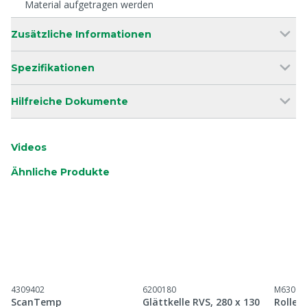
Material aufgetragen werden
Zusätzliche Informationen
Spezifikationen
Hilfreiche Dokumente
Videos
Ähnliche Produkte
4309402
6200180
M63001
ScanTemp
Glättkelle RVS, 280 x 130
Roller 