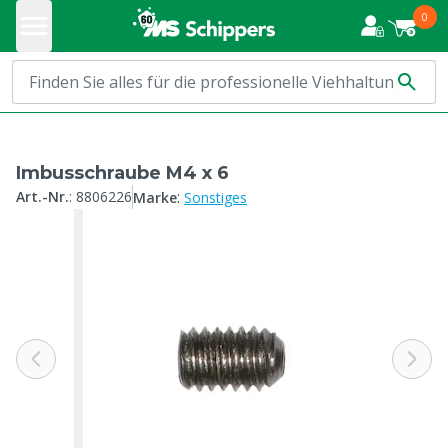
0
Imbusschraube M4 x 6
:
Art.-Nr.
:
8806226
Marke
Sonstiges