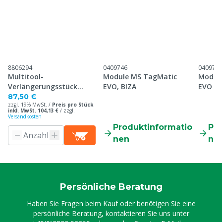
8806294
0409746
040974
Multitool-
Module MS TagMatic
Modul
Verlängerungsstück
EVO, BIZA
EVO UH
Komplett
87,50 €
zzgl. 19% MwSt. /
Preis pro Stück
inkl. MwSt. 104,13 €
/
zzgl.
Versandkosten
Produktinformatio
Pr
nen
ne
Persönliche Beratung
Haben Sie Fragen beim Kauf oder benötigen Sie eine
persönliche Beratung, kontaktieren Sie uns unter