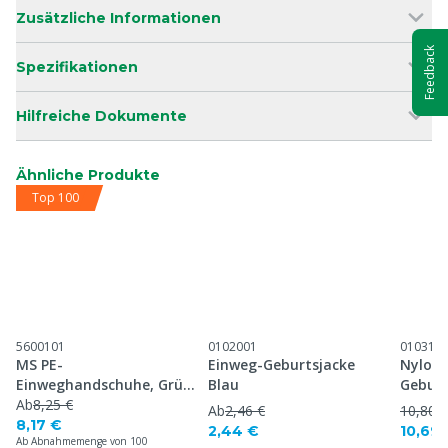
Zusätzliche Informationen
Feedback
Spezifikationen
Hilfreiche Dokumente
Ähnliche Produkte
Top 100
5600101
0102001
010310
MS PE-
Einweg-Geburtsjacke
Nylons
Einweghandschuhe, Grün,
Blau
Geburt
lang, 100 Stück
Ab
8,25 €
Ab
2,46 €
10,80 €
8,17 €
2,44 €
10,69 
Ab Abnahmemenge von 100