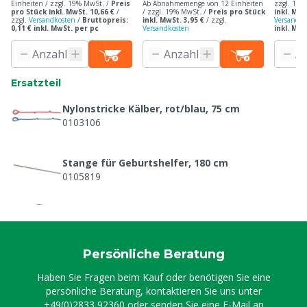
Einheiten / zzgl. 19% MwSt. /
Preis
Ab Abnahmemenge von 12 Einheiten
zzgl. 19%
pro Stück inkl. MwSt. 10,66 €
/
/ zzgl. 19% MwSt. /
Preis pro Stück
inkl. MwS
zzgl.
Versandkosten
/
Bruttopreis:
inkl. MwSt. 3,95 €
/
zzgl.
Versandko
0,11 € inkl. MwSt. per pc
Versandkosten
inkl. MwS
Ersatzteil
Nylonstricke Kälber, rot/blau, 75 cm
0103106
Stange für Geburtshelfer, 180 cm
0105819
Zugmechanismus Vink Viehgeburtshelfer
Bein-für-Bein
0107012
Persönliche Beratung
Haben Sie Fragen beim Kauf oder benötigen Sie eine
persönliche Beratung, kontaktieren Sie uns unter
+49(0)2833 92360
oder senden Sie eine E-Mail an