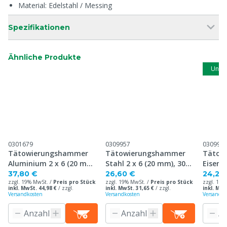
Material: Edelstahl / Messing
Spezifikationen
Ähnliche Produkte
Unse
0301679
0309957
030995
Tätowierungshammer
Tätowierungshammer
Tätow
Aluminium 2 x 6 (20 mm),
Stahl 2 x 6 (20 mm), 30
Eisen 2
30 mm Platte
mm Platte
mm Pl
37,80 €
26,60 €
24,20
zzgl. 19% MwSt. /
Preis pro Stück
zzgl. 19% MwSt. /
Preis pro Stück
zzgl. 19%
inkl. MwSt. 44,98 €
/
zzgl.
inkl. MwSt. 31,65 €
/
zzgl.
inkl. MwS
Versandkosten
Versandkosten
Versandko