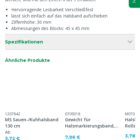
Hervorragende Lesbarkeit Verschleißfest
lässt sich einfach auf das Halsband aufschieben
Ziffernhöhe: 30 mm
Abmessungen des Blocks: 45 x 45 mm
Spezifikationen
Ähnliche Produkte
1207842
0709318
M07093
MS Sauen-/Kuhhalsband
Gewicht für
Halsba
130 cm
Halsmarkierungsband,
Rollsc
Ab
500 Gramm
Ovalgl
3,78 
7,96 €
3,72 €