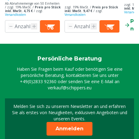
Ab Abnahmemenge von 50 Einheiten
zzgl. 19%
/ zzgl. 19% MwSt. /
Preis pro Stück
zzgl. 19% MwSt. /
Preis pro Stück
inkl. MwS
inkl. MwSt. 4,75 €
/
zzgl.
inkl. MwSt. 9,47 €
/
zzgl.
Versandko
Versandkosten
Versandkosten
Pr
ne
Persönliche Beratung
Haben Sie Fragen beim Kauf oder benötigen Sie eine
persönliche Beratung, kontaktieren Sie uns unter
+49(0)2833 92360
oder senden Sie eine E-Mail an
verkauf@schippers.eu
Melden Sie sich zu unserem Newsletter an und erfahren
Melden Sie sich für uns
Sie als erstes von Neuigkeiten, exklusiven Angeboten und
unseren Events.
Anmelden