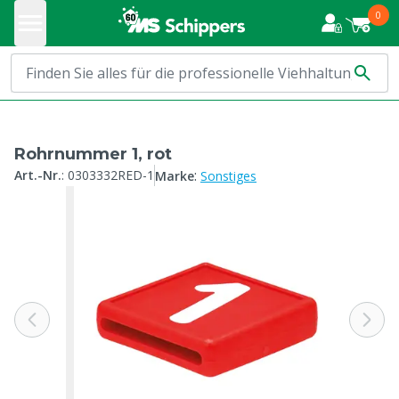
0
Rohrnummer 1, rot
:
Art.-Nr.
:
0303332RED-1
Marke
Sonstiges