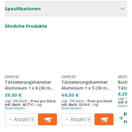
Spezifikationen
Ähnliche Produkte
0309192
0309193
M03091
Tätowierungshammer
Tätowierungshammer
Buchst
Aluminium 1 x 6 (30 mm),
Aluminium 1 x 5 (30 mm),
Tätow
35 mm Platte
35 mm Platte
Alumin
6,25 €
39,30 €
46,50 €
zzgl. 19%
zzgl. 19% MwSt. /
Preis pro Stück
zzgl. 19% MwSt. /
Preis pro Stück
inkl. MwS
inkl. MwSt. 46,77 €
/
zzgl.
inkl. MwSt. 55,34 €
/
zzgl.
Versandko
Versandkosten
Versandkosten
Pr
ne