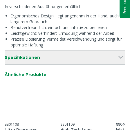
Feedback
In verschiedenen Ausführungen erhältlich.
Ergonomisches Design: liegt angenehm in der Hand, auch bei
längerem Gebrauch
Benutzerfreundlich: einfach und intuitiv zu bedienen
Leichtgewicht: verhindert Ermüdung während der Arbeit
Präzise Dosierung: vermeidet Verschwendung und sorgt für
optimale Haftung
Spezifikationen
Ähnliche Produkte
8801108
8801109
880466
Ultra Degreaser
High Tech Lube
Materi