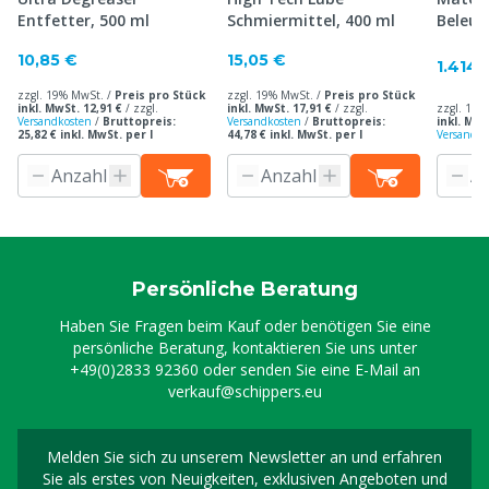
Entfetter, 500 ml
Schmiermittel, 400 ml
Beleuc
10,85 €
15,05 €
1.414,
zzgl. 19% MwSt. /
Preis pro Stück
zzgl. 19% MwSt. /
Preis pro Stück
inkl. MwSt. 12,91 €
/
zzgl.
inkl. MwSt. 17,91 €
/
zzgl.
zzgl. 19%
Versandkosten
/
Bruttopreis:
Versandkosten
/
Bruttopreis:
inkl. MwS
25,82 € inkl. MwSt. per l
44,78 € inkl. MwSt. per l
Versandko
Persönliche Beratung
Haben Sie Fragen beim Kauf oder benötigen Sie eine
persönliche Beratung, kontaktieren Sie uns unter
+49(0)2833 92360
oder senden Sie eine E-Mail an
verkauf@schippers.eu
Melden Sie sich zu unserem Newsletter an und erfahren
Melden Sie sich für uns
Sie als erstes von Neuigkeiten, exklusiven Angeboten und