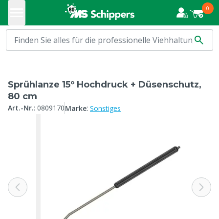
0
Sprühlanze 15º Hochdruck + Düsenschutz,
80 cm
:
Art.-Nr.
:
0809170
Marke
Sonstiges