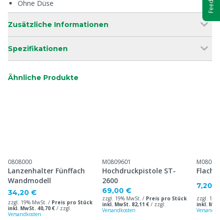
Ohne Düse
Zusätzliche Informationen
Spezifikationen
Ähnliche Produkte
0808000
M0809601
M08096
Lanzenhalter Fünffach
Hochdruckpistole ST-
Flachs
Wandmodell
2600
7,20 €
69,00 €
34,20 €
zzgl. 19% MwSt. /
Preis pro Stück
zzgl. 19%
zzgl. 19% MwSt. /
Preis pro Stück
inkl. MwSt. 82,11 €
/
zzgl.
inkl. MwS
inkl. MwSt. 40,70 €
/
zzgl.
Versandkosten
Versandko
Versandkosten