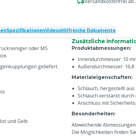
Versandkostenfrei ab
nen
Spezifikationen
Videos
Hilfreiche Dokumente
Zusätzliche Informati
uckreiniger oder MS
Produktabmessungen
:
nze.
Innendurchmesser: 10 m
genkupplungen geliefert.
Außendurchmesser: 16,8
Materialeigenschaften
:
Schlauch, hergestellt au
hl
Schlauch verstärkt durch
Anschluss mit Sicherhei
Besonderheiten
:
 Rot und Gelb
Abweichende Abmessungen kö
Die Möglichkeiten finden S