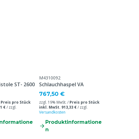
Kundenservice ->
& Retour" am Ende dieser
eführt sind.
eine, Geflügel, Schafe,
e
M4310092
stole ST- 2600
Schlauchhaspel VA
767,50 €
/
Preis pro Stück
zzgl. 19% MwSt. /
Preis pro Stück
1 €
/
zzgl.
inkl. MwSt. 913,33 €
/
zzgl.
Versandkosten
informatione
Produktinformatione
n