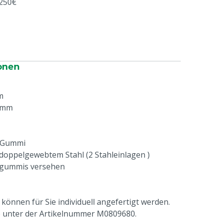
 250€
onen
m
 mm
s Gummi
 doppelgewebtem Stahl (2 Stahleinlagen )
tsgummis versehen
nnen für Sie individuell angefertigt werden.
ie unter der Artikelnummer M0809680.