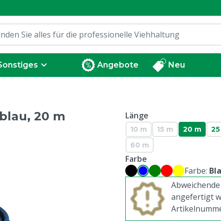
Sonstiges
Angebote
Neu
blau, 20 m
Länge
10 m
15 m
20 m
25
60 m
Farbe
Farbe:
Bl
Abweichende 
angefertigt w
Artikelnumm