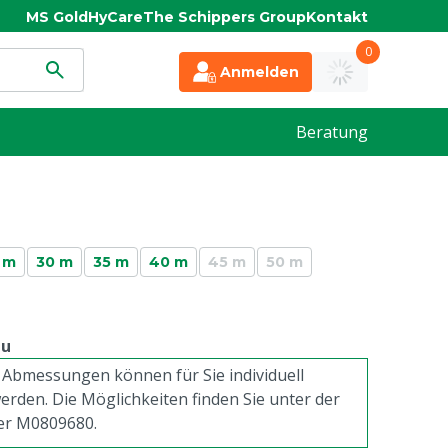
MS Gold
HyCare
The Schippers Group
Kontakt
0
Anmelden
Beratung
 m
30 m
35 m
40 m
45 m
50 m
au
Abmessungen können für Sie individuell
erden. Die Möglichkeiten finden Sie unter der
er M0809680.