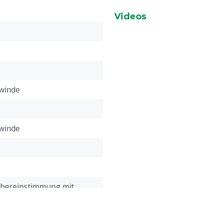
Videos
winde
winde
Übereinstimmung mit
meinen Service- und
gungen, die unter der