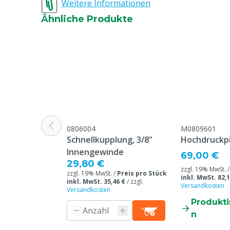
Weitere Informationen
Überschrift "
Beschwerden 
Ähnliche Produkte
Webseite aufg
Druck
Hochdruck
Tierarten
Rindvieh, Schw
Ziegen, Ander
Farbe
Blau
Gewicht
8 kg
0806004
M0809601
Schnellkupplung, 3/8"
Hochdruckpi
Innengewinde
69,00 €
29,80 €
zzgl. 19% MwSt. 
zzgl. 19% MwSt. /
Preis pro Stück
inkl. MwSt. 82,1
inkl. MwSt. 35,46 €
/
zzgl.
Versandkosten
Versandkosten
Produkt
n