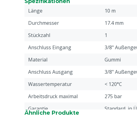
Spezifikationen
Lieferbar in die Farbe Grün
Länge
10 m
Durchmesser
17.4 mm
Stückzahl
1
Anschluss Eingang
3/8" Außenge
Material
Gummi
Anschluss Ausgang
3/8" Außenge
Wassertemperatur
< 120°C
Arbeitsdruck maximal
275 bar
Garantie
Standard, in 
Ähnliche Produkte
unseren allge
Garantiebedin
Überschrift "