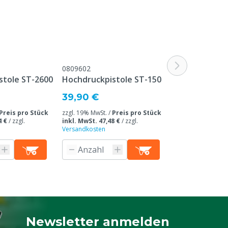
0809602
M0809601
stole ST-2600
Hochdruckpistole ST-1500
Hochdruckpis
69,00 €
39,90 €
zzgl. 19% MwSt. /
Preis pro Stück
zzgl. 19% MwSt. /
Preis pro Stück
inkl. MwSt. 82,11
4 €
/
zzgl.
inkl. MwSt. 47,48 €
/
zzgl.
Versandkosten
Versandkosten
Produkti
n
Newsletter anmelden
Melden Sie sich für unseren Newsletter a