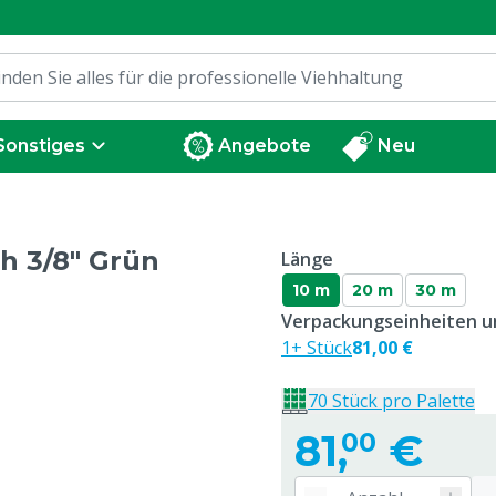
Sonstiges
Angebote
Neu
h 3/8" Grün
Länge
10 m
20 m
30 m
Verpackungseinheiten un
1+ Stück
81,00 €
70 Stück pro Palette
81,
€
00