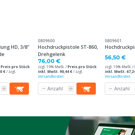
& Retour" am Ende dieser
eführt sind.
eine, Geflügel, Schafe,
e
0809600
0809601
lung HD, 3/8"
Hochdruckpistole ST-860,
Hochdruckpi
de
Drehgelenk
56,50 €
76,00 €
/
Preis pro Stück
zzgl. 19% MwSt. /
Preis pro Stück
zzgl. 19% MwSt. /
0 €
/
zzgl.
inkl. MwSt. 90,44 €
/
zzgl.
inkl. MwSt. 67,2
Versandkosten
Versandkosten