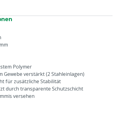
onen
m
 mm
estem Polymer
m Gewebe verstärkt (2 Stahleinlagen)
 für zusätzliche Stabilität
zt durch transparente Schutzschicht
ummis versehen