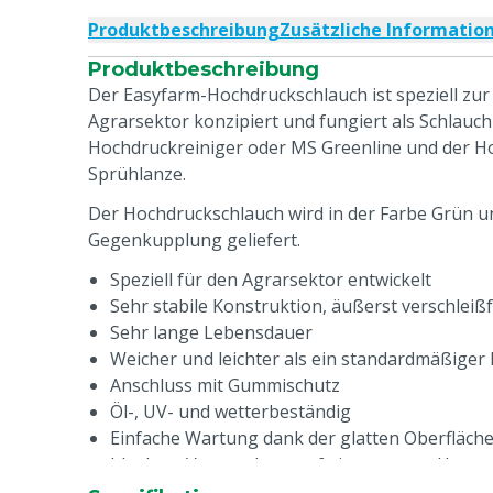
Produktbeschreibung
Zusätzliche Informatio
Produktbeschreibung
Der Easyfarm-Hochdruckschlauch ist speziell zu
Agrarsektor konzipiert und fungiert als Schlauc
Hochdruckreiniger oder MS Greenline und der Ho
Sprühlanze.
Der Hochdruckschlauch wird in der Farbe Grün 
Gegenkupplung geliefert.
Speziell für den Agrarsektor entwickelt
Sehr stabile Konstruktion, äußerst verschleiß
Sehr lange Lebensdauer
Weicher und leichter als ein standardmäßige
Anschluss mit Gummischutz
Öl-, UV- und wetterbeständig
Einfache Wartung dank der glatten Oberfläche,
Ideal zur Verwendung auf einem rauen Unter
Bedingungen