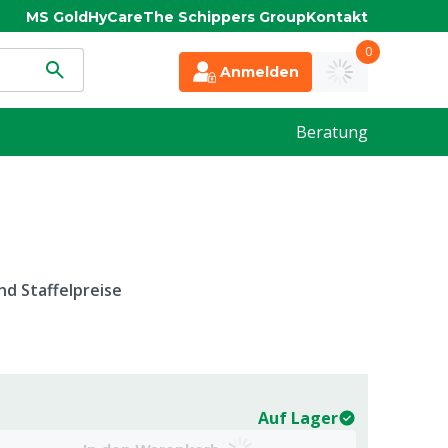
MS Gold
HyCare
The Schippers Group
Kontakt
0
Anmelden
Beratung
d Staffelpreise
Auf Lager