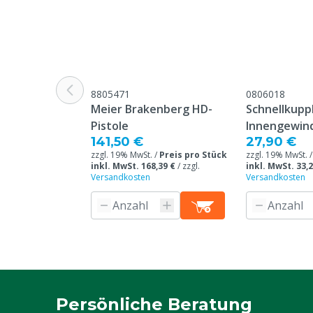
Beschwerden 
Webseite aufg
Druck
Hochdruck
Tierarten
Rindvieh, Schw
Ziegen, Ander
8805471
0806018
Meier Brakenberg HD-
Schnellkupp
Farbe
Grün
Pistole
Innengewin
141,50 €
27,90 €
Gewicht
3.3 kg
zzgl. 19% MwSt. /
Preis pro Stück
zzgl. 19% MwSt. 
inkl. MwSt. 168,39 €
/
zzgl.
inkl. MwSt. 33,2
Versandkosten
Versandkosten
Persönliche Beratung