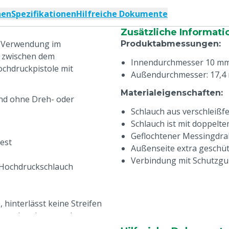
nen
Spezifikationen
Hilfreiche Dokumente
Zusätzliche Informati
r Verwendung im
Produktabmessungen
:
h zwischen dem
Innendurchmesser 10 m
chdruckpistole mit
Außendurchmesser: 17,4
Materialeigenschaften
:
und ohne Dreh- oder
Schlauch aus verschleißf
Schlauch ist mit doppelte
Geflochtener Messingdraht
fest
Außenseite extra geschüt
Verbindung mit Schutzg
r Hochdruckschlauch
 hinterlässt keine Streifen
grund und unter schwersten