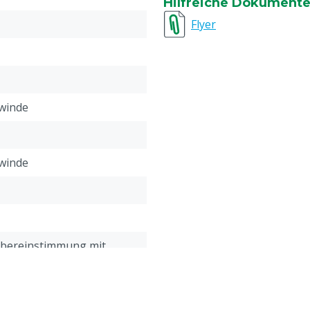
Hilfreiche Dokument
Flyer
winde
winde
Übereinstimmung mit
meinen Service- und
gungen, die unter der
Kundenservice ->