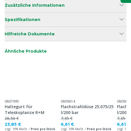
Zusätzliche Informationen
Spezifikationen
Hilfreiche Dokumente
Ähnliche Produkte
0807995
0809614
080963
Haltegurt für
Flachstrahldüse 25.075/25
Flachs
Teleskoplanze R+M
l/200 bar
l/200 b
26,50 €
7,35 €
7,35 €
23,85 €
6,61 €
6,61 €
zzgl. 19% MwSt. /
Preis pro Stück
zzgl. 19% MwSt. /
Preis pro Stück
zzgl. 19%