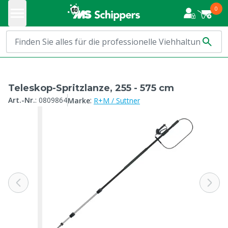
0
Teleskop-Spritzlanze, 255 - 575 cm
:
Art.-Nr.
:
0809864
Marke
R+M / Suttner