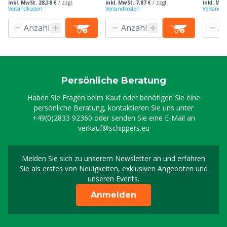
inkl. MwSt. 28,38 €
/
zzgl.
inkl. MwSt. 7,87 €
/
zzgl.
inkl. MwS
Versandkosten
Versandkosten
Versandko
Persönliche Beratung
Haben Sie Fragen beim Kauf oder benötigen Sie eine
persönliche Beratung, kontaktieren Sie uns unter
+49(0)2833 92360
oder senden Sie eine E-Mail an
verkauf@schippers.eu
Melden Sie sich zu unserem Newsletter an und erfahren
Melden Sie sich für uns
Sie als erstes von Neuigkeiten, exklusiven Angeboten und
unseren Events.
Anmelden