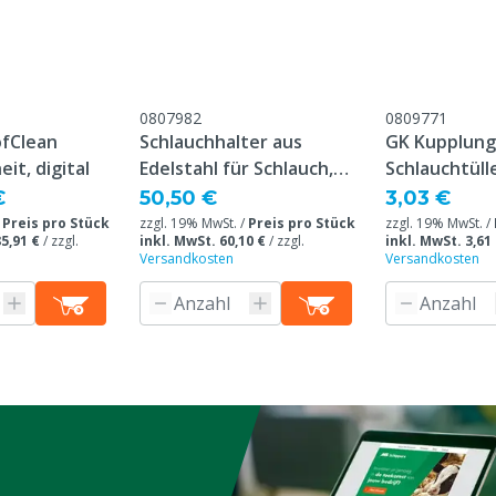
0807982
0809771
fClean
Schlauchhalter aus
GK Kupplung,
it, digital
Edelstahl für Schlauch,
Schlauchtüll
Wandmodell
€
50,50 €
3,03 €
/
Preis pro Stück
zzgl. 19% MwSt. /
Preis pro Stück
zzgl. 19% MwSt. /
5,91 €
/
zzgl.
inkl. MwSt. 60,10 €
/
zzgl.
inkl. MwSt. 3,61
Versandkosten
Versandkosten