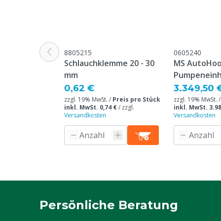
Anschluss Eingang
1/2" Schlauch
Anschluss Ausgang
1/2" Schlauch
8805215
0605240
Schlauchklemme 20 - 30
MS AutoHoo
mm
Pumpeneinhe
0,62 €
3.349,50 
zzgl. 19% MwSt. /
Preis pro Stück
zzgl. 19% MwSt. 
inkl. MwSt. 0,74 €
/
zzgl.
inkl. MwSt. 3.98
Versandkosten
Versandkosten
Persönliche Beratung