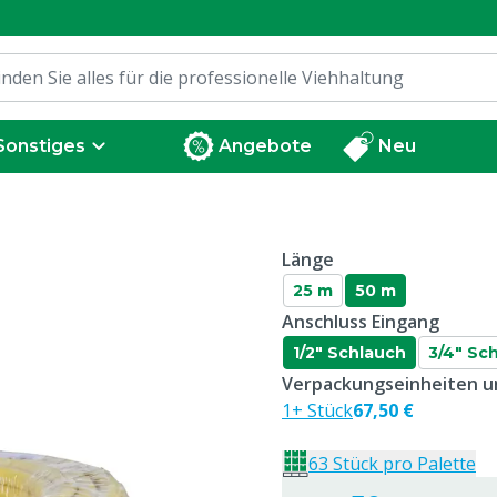
Sonstiges
Angebote
Neu
Länge
25 m
50 m
Anschluss Eingang
1/2" Schlauch
3/4" Sc
Verpackungseinheiten un
1+ Stück
67,50 €
63 Stück pro Palette