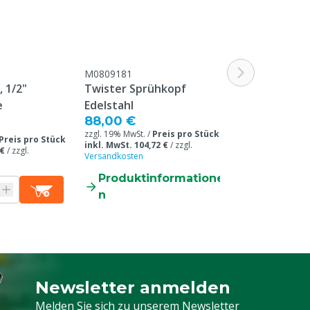
M0809181
M0809771
 1/2"
Twister Sprühkopf
GK Kupplung 
e
Edelstahl
3,05 €
88,00 €
zzgl. 19% MwSt. /
Preis pro Stück
zzgl. 19% MwSt. /
Preis pro Stück
inkl. MwSt. 104,72 €
/
zzgl.
inkl. MwSt. 3,63 
 €
/
zzgl.
Versandkosten
Versandkosten
Produktinformatione
Produkti
n
n
Newsletter anmelden
Melden Sie sich für unseren Newsletter a
Melden Sie sich zu unserem Newsletter