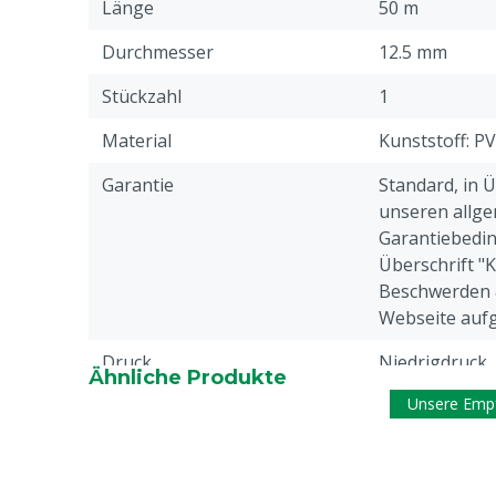
Länge
50 m
Durchmesser
12.5 mm
Stückzahl
1
Material
Kunststoff: P
Garantie
Standard, in 
unseren allge
Garantiebedin
Überschrift "
Beschwerden 
Webseite aufg
Druck
Niedrigdruck
Ähnliche Produkte
Unsere Emp
Tierarten
Rindvieh, Schw
Ziegen, Ander
Farbe
Gelb