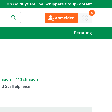
MS Gold
HyCare
The Schippers Group
Kontakt
0
Anmelden
Beratung
hlauch
1" Schlauch
d Staffelpreise