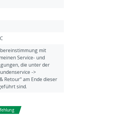
Technische Merkmale
:
Max. Druck: 8 bar
VC
Übereinstimmung mit
meinen Service- und
gungen, die unter der
Kundenservice ->
& Retour" am Ende dieser
eführt sind.
fehlung
eine, Geflügel, Schafe,
e