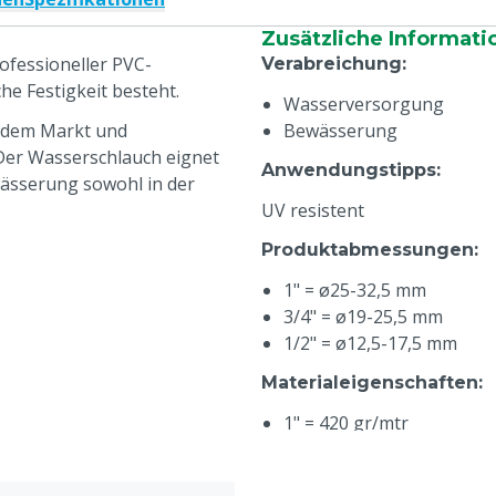
Zusätzliche Informati
rofessioneller PVC-
Verabreichung
:
he Festigkeit besteht.
Wasserversorgung
f dem Markt und
Bewässerung
 Der Wasserschlauch eignet
Anwendungstipps
:
ässerung sowohl in der
UV resistent
Produktabmessungen
:
1" = ø25-32,5 mm
3/4" = ø19-25,5 mm
1/2" = ø12,5-17,5 mm
Materialeigenschaften
:
1" = 420 gr/mtr
3/4" = 270 gr/mtr
1/2" = 150 gr/mtr