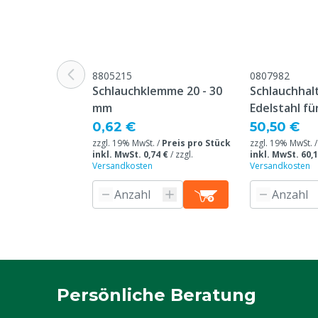
Anschluss Eingang
3/4" Schlauch
Anschluss Ausgang
3/4" Schlauch
8805215
0807982
Schlauchklemme 20 - 30
Schlauchhal
mm
Edelstahl fü
Wandmodell
0,62 €
50,50 €
zzgl. 19% MwSt. /
Preis pro Stück
zzgl. 19% MwSt. 
inkl. MwSt. 0,74 €
/
zzgl.
inkl. MwSt. 60,1
Versandkosten
Versandkosten
Persönliche Beratung