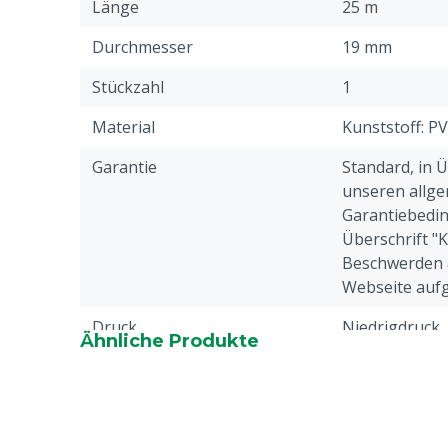
Länge
25 m
Durchmesser
19 mm
Stückzahl
1
Material
Kunststoff: P
Garantie
Standard, in 
unseren allge
Garantiebedin
Überschrift "
Beschwerden 
Webseite aufg
Druck
Niedrigdruck
Ähnliche Produkte
Tierarten
Rindvieh, Schw
Ziegen, Ander
Farbe
Gelb