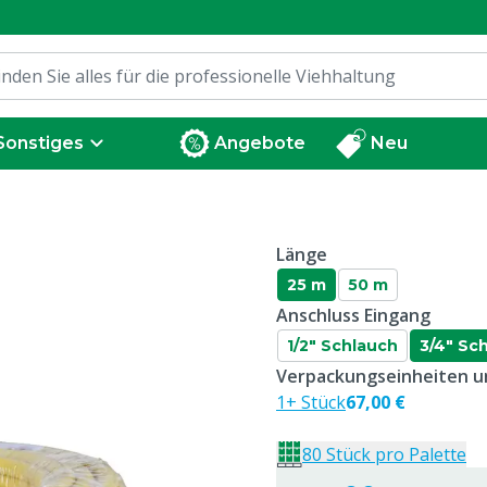
Sonstiges
Angebote
Neu
Länge
25 m
50 m
Anschluss Eingang
1/2" Schlauch
3/4" Sc
Verpackungseinheiten un
1+ Stück
67,00 €
80 Stück pro Palette