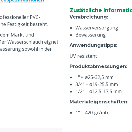
Zusätzliche Informati
rofessioneller PVC-
Verabreichung
:
he Festigkeit besteht.
Wasserversorgung
f dem Markt und
Bewässerung
 Der Wasserschlauch eignet
Anwendungstipps
:
ässerung sowohl in der
UV resistent
Produktabmessungen
:
1" = ø25-32,5 mm
3/4" = ø19-25,5 mm
1/2" = ø12,5-17,5 mm
Materialeigenschaften
:
1" = 420 gr/mtr
3/4" = 270 gr/mtr
1/2" = 150 gr/mtr