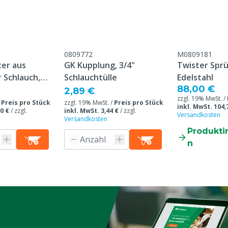
0809772
M0809181
ter aus
GK Kupplung, 3/4"
Twister Spr
r Schlauch,
Schlauchtülle
Edelstahl
88,00 €
2,89 €
zzgl. 19% MwSt. /
/
Preis pro Stück
zzgl. 19% MwSt. /
Preis pro Stück
inkl. MwSt. 104,
0 €
/
zzgl.
inkl. MwSt. 3,44 €
/
zzgl.
Versandkosten
Versandkosten
Produkti
n