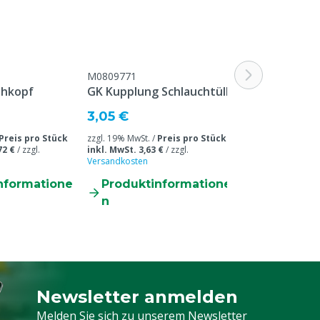
M0809771
M0809916
ühkopf
GK Kupplung Schlauchtülle
Schlauchkle
3,05 €
1,28 €
Preis pro Stück
zzgl. 19% MwSt. /
Preis pro Stück
zzgl. 19% MwSt. /
72 €
/
zzgl.
inkl. MwSt. 3,63 €
/
zzgl.
inkl. MwSt. 1,52 
Versandkosten
Versandkosten
nformatione
Produktinformatione
Produkti
n
n
Newsletter anmelden
Melden Sie sich für unseren Newsletter a
Melden Sie sich zu unserem Newsletter