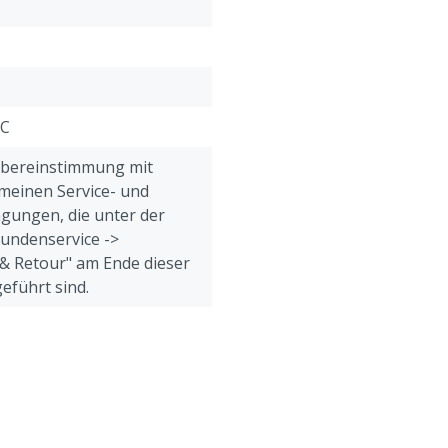
Technische Merkmale
:
Max. Druck: 8 bar
VC
Übereinstimmung mit
meinen Service- und
gungen, die unter der
Kundenservice ->
& Retour" am Ende dieser
eführt sind.
eine, Geflügel, Schafe,
e