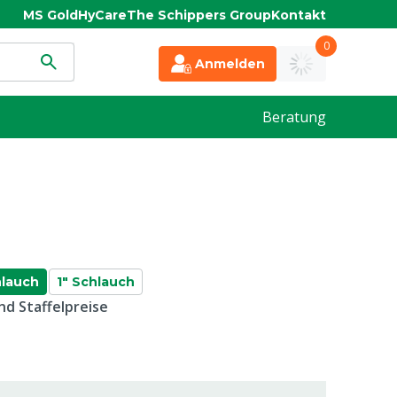
MS Gold
HyCare
The Schippers Group
Kontakt
0
Anmelden
Beratung
hlauch
1" Schlauch
d Staffelpreise