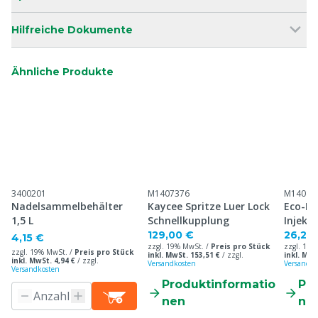
Hilfreiche Dokumente
Ähnliche Produkte
3400201
M1407376
M14082
Nadelsammelbehälter
Kaycee Spritze Luer Lock
Eco-Ma
1,5 L
Schnellkupplung
Injekt
Flasch
129,00 €
26,20
4,15 €
zzgl. 19% MwSt. /
Preis pro Stück
zzgl. 19%
zzgl. 19% MwSt. /
Preis pro Stück
inkl. MwSt. 153,51 €
/
zzgl.
inkl. MwS
inkl. MwSt. 4,94 €
/
zzgl.
Versandkosten
Versandko
Versandkosten
Produktinformatio
Pr
nen
ne