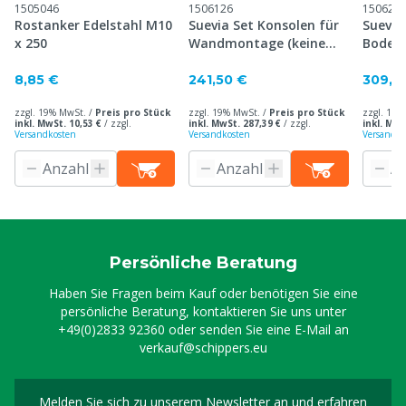
1505046
1506126
150622
Rostanker Edelstahl M10
Suevia Set Konsolen für
Suevia
x 250
Wandmontage (keine
Bodenm
Stahlstreben notwendig)
Stahls
8,85 €
241,50 €
309,0
zzgl. 19% MwSt. /
Preis pro Stück
zzgl. 19% MwSt. /
Preis pro Stück
zzgl. 19%
inkl. MwSt. 10,53 €
/
zzgl.
inkl. MwSt. 287,39 €
/
zzgl.
inkl. MwS
Versandkosten
Versandkosten
Versandko
Persönliche Beratung
Haben Sie Fragen beim Kauf oder benötigen Sie eine
persönliche Beratung, kontaktieren Sie uns unter
+49(0)2833 92360
oder senden Sie eine E-Mail an
verkauf@schippers.eu
Melden Sie sich zu unserem Newsletter an und erfahren