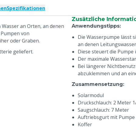
nen
Spezifikationen
Zusätzliche Informati
Wasser an Orten, an denen
Anwendungstipps
:
um Pumpen von
Die Wasserpumpe lässt sic
iher oder Graben.
an denen Leitungswasser 
erie geliefert.
Diese steuert die Pumpe
Der maximale Wasserstan
Bei längerer Nichtbenutzun
abzuklemmen und an eine
Zusammensetzung
:
Solarmodul
Druckschlauch: 2 Meter 1/
Saugschlauch: 7 Meter
Auftriebsgurt mit Pumpe
Koffer
Technische Merkmale
: