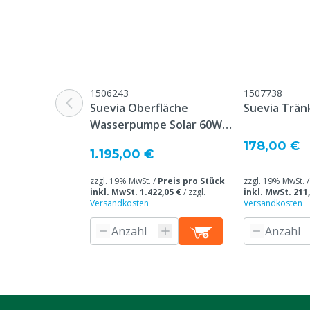
Leistung Solarmodul
60 Wp
Typ Nummer
201.1010
Modell
Oberflächenw
1506243
1507738
Wasserstandsüberbrückung
Maximale För
Suevia Oberfläche
Suevia Trän
Wasserpumpe Solar 60W
Basisset + Akku 90 Ah
178,00 €
1.195,00 €
zzgl. 19% MwSt. /
Preis pro Stück
zzgl. 19% MwSt. 
inkl. MwSt. 1.422,05 €
/
zzgl.
inkl. MwSt. 211
Versandkosten
Versandkosten