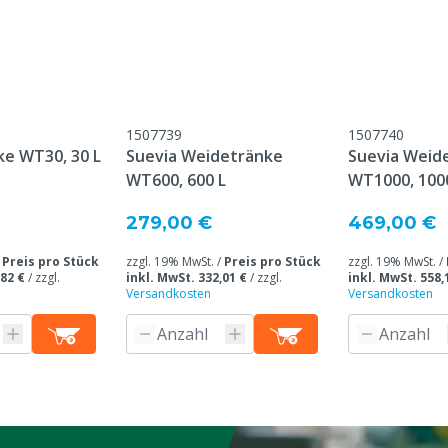
asser
1507739
1507740
derhöhe 3 m
ke WT30, 30 L
Suevia Weidetränke
Suevia Weid
WT600, 600 L
WT1000, 100
279,00 €
469,00 €
/
Preis pro Stück
zzgl. 19% MwSt. /
Preis pro Stück
zzgl. 19% MwSt. /
,82 €
/
zzgl.
inkl. MwSt. 332,01 €
/
zzgl.
inkl. MwSt. 558,
Versandkosten
Versandkosten