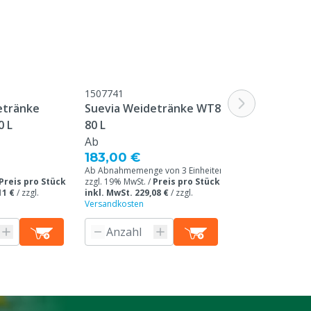
1507741
1507742
etränke
Suevia Weidetränke WT80,
Suevia Weid
0 L
80 L
WT200, 200 L
Ab
Ab
183,00 €
240,00 €
Ab Abnahmemenge von 3 Einheiten /
Ab Abnahmemenge 
Preis pro Stück
zzgl. 19% MwSt. /
Preis pro Stück
zzgl. 19% MwSt. /
11 €
/
zzgl.
inkl. MwSt. 229,08 €
/
zzgl.
inkl. MwSt. 296,3
Versandkosten
Versandkosten