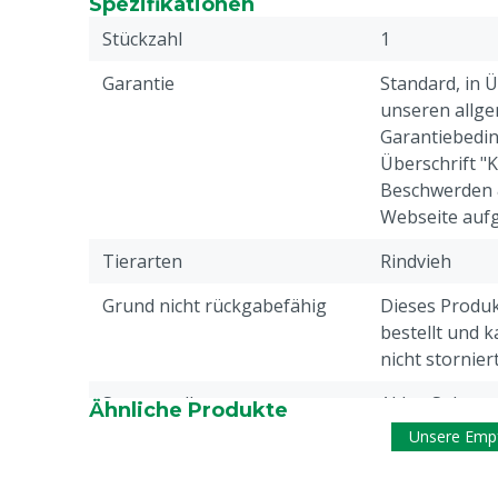
Spezifikationen
Stückzahl
1
Garantie
Standard, in 
unseren allge
Garantiebedin
Überschrift "
Beschwerden 
Webseite aufg
Tierarten
Rindvieh
Grund nicht rückgabefähig
Dieses Produkt
bestellt und 
nicht stornier
Stromquelle
Akku, Solar
Ähnliche Produkte
Unsere Emp
Mobil VS Stationär
Stationär
Pumpen-Typ
Oberflächen