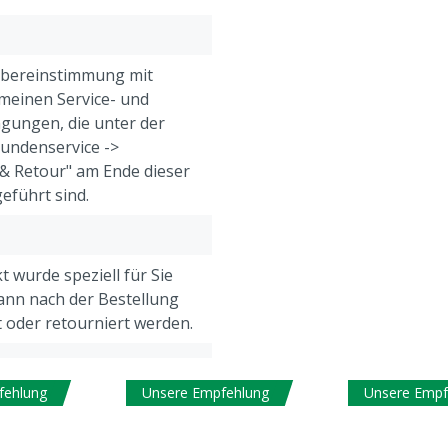
Ertrag:
3600 Liter pro Std. bei 0 
Übereinstimmung mit
3200 Liter pro Std. bei 1 
meinen Service- und
2300 Liter pro Std. bei 2 
gungen, die unter der
1600 Liter pro Std. bei 3 
Kundenservice ->
700 Liter pro Std. bei 4 M
& Retour" am Ende dieser
Leistung Solarmodul: 60 
eführt sind.
 wurde speziell für Sie
kann nach der Bestellung
t oder retourniert werden.
fehlung
Unsere Empfehlung
Unsere Empf