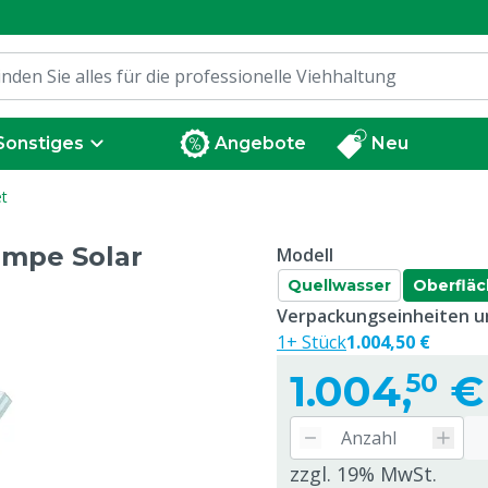
Sonstiges
Angebote
Neu
t
umpe Solar
Modell
Quellwasser
Oberflä
Verpackungseinheiten un
1+ Stück
1.004,50 €
1.004,
€
50
zzgl. 19% MwSt.