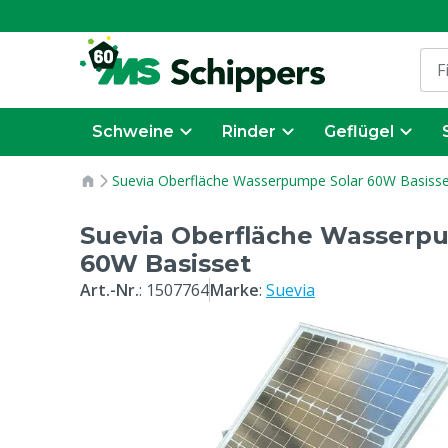
Schweine
Rinder
Geflügel
Suevia Oberfläche Wasserpumpe Solar 60W Basisse
Suevia Oberfläche Wasserp
60W Basisset
Art.-Nr.
:
1507764
Marke
:
Suevia