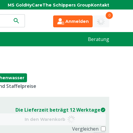
MS Gold
HyCare
The Schippers Group
Kontakt
0
Anmelden
Beratung
chenwasser
d Staffelpreise
Die Lieferzeit beträgt 12 Werktage
In den Warenkorb
Vergleichen