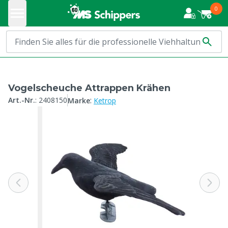
0
Vogelscheuche Attrappen Krähen
:
Art.-Nr.
:
2408150
Marke
Ketrop