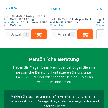
Zurrkraft 4000 kg
12,75 €
1,68 €
2,61 €
zzgl. 19% MwSt. /
Preis pro Stück
inkl. MwSt. 15,17 €
/
zzgl.
zzgl. 19% MwSt. /
Preis pro Stück
zzgl. 19%
Versandkosten
/
Bruttopreis: 1,90 €
inkl. MwSt. 2,00 €
/
zzgl.
inkl. MwS
inkl. MwSt. per m
Versandkosten
Versandko
Persönliche Beratung
Haben Sie Fragen beim Kauf oder benötigen Sie eine
persönliche Beratung, kontaktieren Sie uns unter
+49(0)2833 92360
oder senden Sie eine E-Mail an
verkauf@schippers.eu
Melden Sie sich zu unserem Newsletter an und erfahren
Melden Sie sich für uns
Sie als erstes von Neuigkeiten, exklusiven Angeboten und
unseren Events.