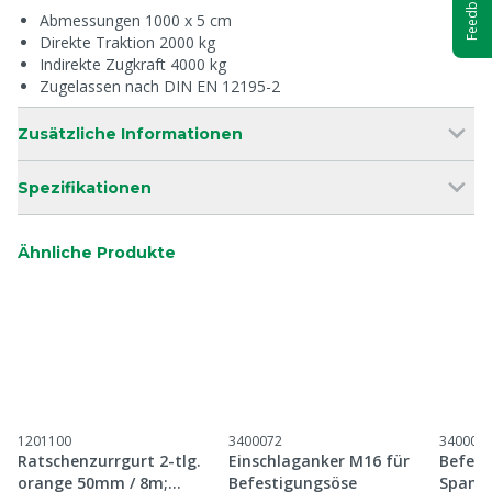
Feedback
Abmessungen 1000 x 5 cm
Direkte Traktion 2000 kg
Indirekte Zugkraft 4000 kg
Zugelassen nach DIN EN 12195-2
Zusätzliche Informationen
Spezifikationen
Ähnliche Produkte
1201100
3400072
340007
Ratschenzurrgurt 2-tlg.
Einschlaganker M16 für
Befest
orange 50mm / 8m;
Befestigungsöse
Spann