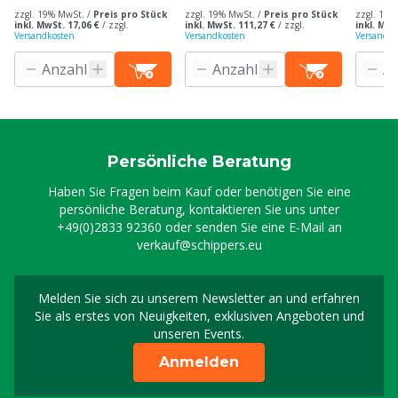
zzgl. 19% MwSt. /
Preis pro Stück
zzgl. 19% MwSt. /
Preis pro Stück
zzgl. 19%
inkl. MwSt. 17,06 €
/
zzgl.
inkl. MwSt. 111,27 €
/
zzgl.
inkl. MwS
Versandkosten
Versandkosten
Versandko
Persönliche Beratung
Haben Sie Fragen beim Kauf oder benötigen Sie eine
persönliche Beratung, kontaktieren Sie uns unter
+49(0)2833 92360
oder senden Sie eine E-Mail an
verkauf@schippers.eu
Melden Sie sich zu unserem Newsletter an und erfahren
Melden Sie sich für uns
Sie als erstes von Neuigkeiten, exklusiven Angeboten und
unseren Events.
Anmelden