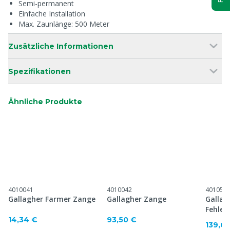
Semi-permanent
Einfache Installation
Max. Zaunlänge: 500 Meter
Zusätzliche Informationen
Spezifikationen
Ähnliche Produkte
4010041
4010042
401054
Gallagher Farmer Zange
Gallagher Zange
Gallag
Fehler
14,34 €
93,50 €
139,6