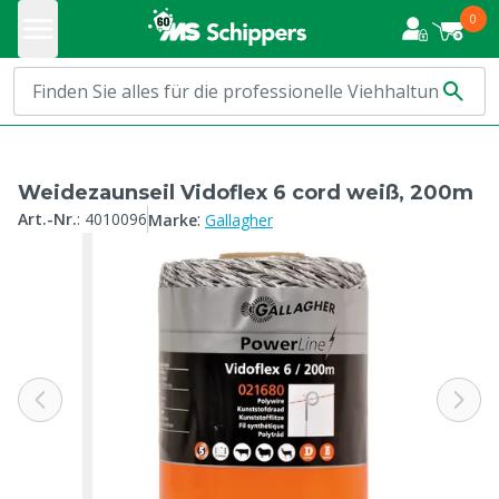
0
Weidezaunseil Vidoflex 6 cord weiß, 200m
:
Art.-Nr.
:
4010096
Marke
Gallagher