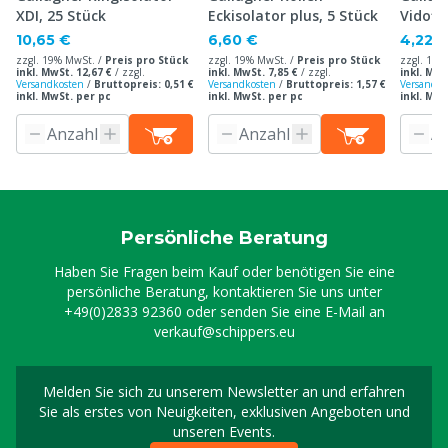
XDI, 25 Stück
Eckisolator plus, 5 Stück
Vidofl
Stück
10,65 €
6,60 €
4,22 
zzgl. 19% MwSt. /
Preis pro Stück
zzgl. 19% MwSt. /
Preis pro Stück
zzgl. 19%
inkl. MwSt. 12,67 €
/
zzgl.
inkl. MwSt. 7,85 €
/
zzgl.
inkl. MwS
Versandkosten
/
Bruttopreis: 0,51 €
Versandkosten
/
Bruttopreis: 1,57 €
Versandko
inkl. MwSt. per pc
inkl. MwSt. per pc
inkl. MwS
Persönliche Beratung
Haben Sie Fragen beim Kauf oder benötigen Sie eine
persönliche Beratung, kontaktieren Sie uns unter
+49(0)2833 92360
oder senden Sie eine E-Mail an
verkauf@schippers.eu
Melden Sie sich zu unserem Newsletter an und erfahren
Melden Sie sich für uns
Sie als erstes von Neuigkeiten, exklusiven Angeboten und
unseren Events.