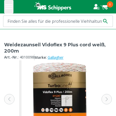
0
Weidezaunseil Vidoflex 9 Plus cord weiß,
200m
:
Art.-Nr.
:
4010098
Marke
Gallagher