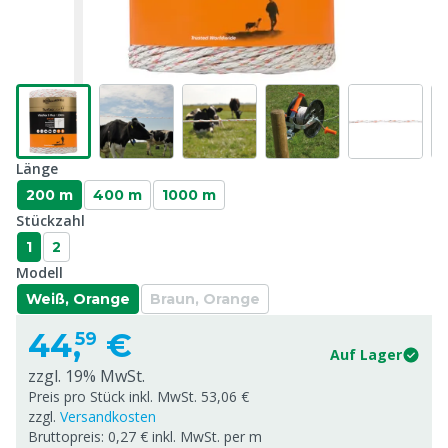
Länge
200 m
400 m
1000 m
Stückzahl
1
2
Modell
Weiß, Orange
Braun, Orange
44,
€
59
Auf Lager
zzgl. 19% MwSt.
Preis pro Stück inkl. MwSt. 53,06 €
zzgl.
Versandkosten
Bruttopreis: 0,27 € inkl. MwSt. per m