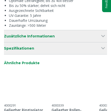
Feedback
Optimale Leitfähigkeit; bis zu 40x besser
Bis zu 50% stärker; dehnt sich nicht
Ausgezeichnete Sichtbarkeit
UV-Garantie: 5 Jahre
Dauerhafte Umzäunung
Zaunlänge: >500 Meter
Zusätzliche Informationen
Spezifikationen
Ähnliche Produkte
4000291
4000339
400037
Gallagher Ringisolator
Gallagher Rollen-
Gallag