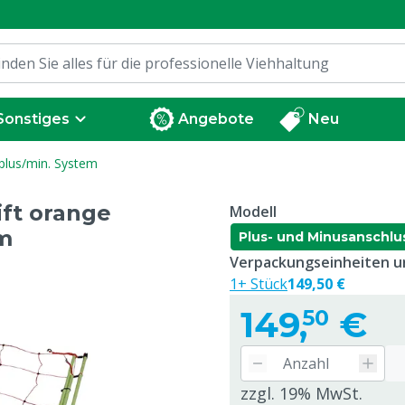
Sonstiges
Angebote
Neu
plus/min. System
ift orange
Modell
m
Plus- und Minusanschlu
Verpackungseinheiten un
1+ Stück
149,50 €
149,
€
50
zzgl. 19% MwSt.