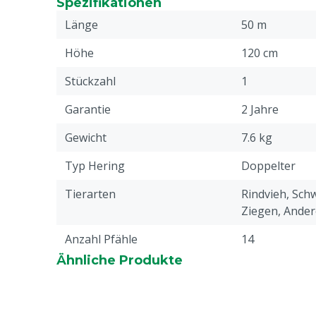
Spezifikationen
Länge
50 m
Höhe
120 cm
Stückzahl
1
Garantie
2 Jahre
Gewicht
7.6 kg
Typ Hering
Doppelter
Tierarten
Rindvieh, Schw
Ziegen, Ander
Anzahl Pfähle
14
Ähnliche Produkte
Art des Netzes
Wolfsnetz
Anzahl Drähte
10