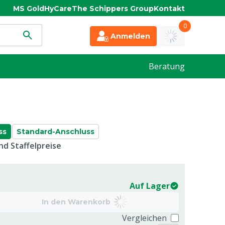
MS Gold
HyCare
The Schippers Group
Kontakt
0
Anmelden
Beratung
ss
Standard-Anschluss
d Staffelpreise
Auf Lager
In den Warenkorb
Vergleichen