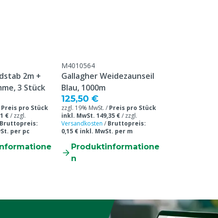
nusanschluss
M4010564
rdstab 2m +
Gallagher Weidezaunseil
me, 3 Stück
Blau, 1000m
125,50 €
/
Preis pro Stück
zzgl. 19% MwSt. /
Preis pro Stück
1 €
/
zzgl.
inkl. MwSt. 149,35 €
/
zzgl.
Bruttopreis:
Versandkosten
/
Bruttopreis:
wSt. per pc
0,15 € inkl. MwSt. per m
informatione
Produktinformatione
n