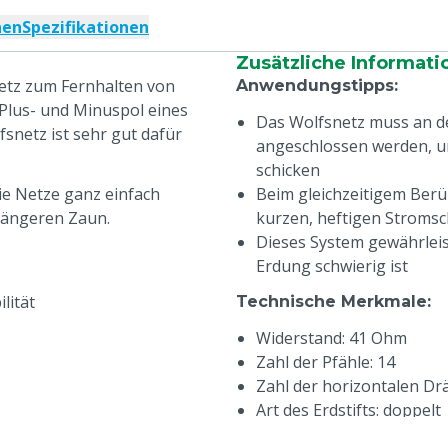
nen
Spezifikationen
Zusätzliche Informati
netz zum Fernhalten von
Anwendungstipps
:
Plus- und Minuspol eines
Das Wolfsnetz muss an d
netz ist sehr gut dafür
angeschlossen werden, u
schicken
die Netze ganz einfach
Beim gleichzeitigem Berü
längeren Zaun.
kurzen, heftigen Stromsc
Dieses System gewährleis
Erdung schwierig ist
lität
Technische Merkmale
:
Widerstand: 41 Ohm
Zahl der Pfähle: 14
Zahl der horizontalen Drä
Art des Erdstifts: doppelt