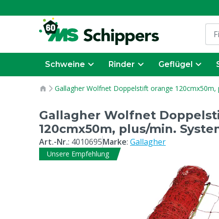
Schweine
Rinder
Geflügel
Gallagher Wolfnet Doppelstift orange 120cmx50m, 
Gallagher Wolfnet Doppelst
120cmx50m, plus/min. Syste
Art.-Nr.
:
4010695
Marke
:
Gallagher
Unsere Empfehlung