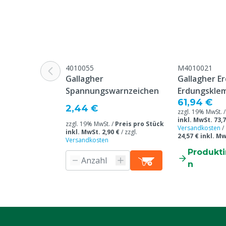
Farbe
Orange
Modell
Plus- und Mi
4010055
M4010021
Gallagher
Gallagher E
Spannungswarnzeichen
Erdungsklem
61,94 €
2,44 €
zzgl. 19% MwSt. 
inkl. MwSt. 73,7
zzgl. 19% MwSt. /
Preis pro Stück
Versandkosten
/
inkl. MwSt. 2,90 €
/
zzgl.
24,57 € inkl. M
Versandkosten
Produkt
n