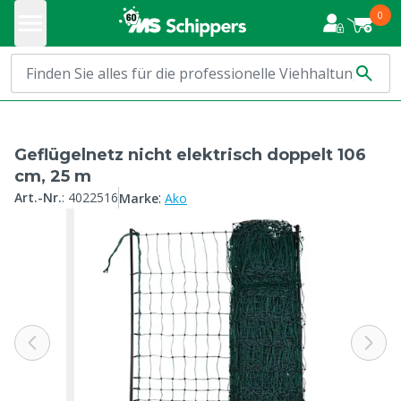
0
Geflügelnetz nicht elektrisch doppelt 106
cm, 25 m
:
Art.-Nr.
:
4022516
Marke
Ako