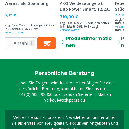
Warnschild Spannung
AKO Weidezaungerät
Feuerv
Duo Power Smart, 12/230
Stück
V
3,15 €
32,80
310,00 €
zzgl. 19%
zzgl. 19% MwSt. /
Preis pro Stück
inkl. MwS
zzgl. 19% MwSt. /
Preis pro Stück
inkl. MwSt. 368,90 €
/
zzgl.
Versandko
inkl. MwSt. 3,75 €
/
zzgl.
Versandkosten
inkl. MwS
Versandkosten
Produktinformatio
Pr
nen
ne
Persönliche Beratung
Haben Sie Fragen beim Kauf oder benötigen Sie eine
persönliche Beratung, kontaktieren Sie uns unter
+49(0)2833 92360
oder senden Sie eine E-Mail an
verkauf@schippers.eu
Melden Sie sich zu unserem Newsletter an und erfahren
Melden Sie sich für uns
Sie als erstes von Neuigkeiten, exklusiven Angeboten und
unseren Events.