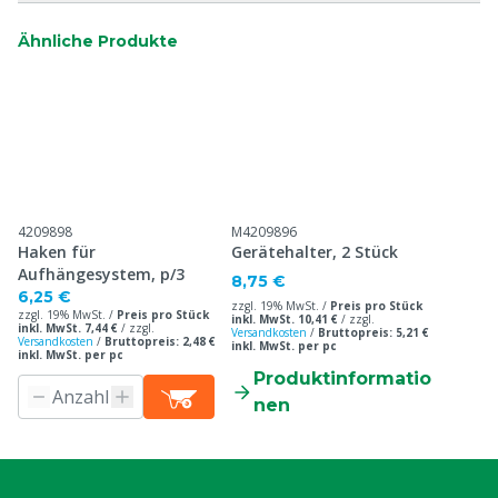
Ähnliche Produkte
4209898
M4209896
Haken für
Gerätehalter, 2 Stück
Aufhängesystem, p/3
8,75 €
6,25 €
zzgl. 19% MwSt. /
Preis pro Stück
zzgl. 19% MwSt. /
Preis pro Stück
inkl. MwSt. 10,41 €
/
zzgl.
inkl. MwSt. 7,44 €
/
zzgl.
Versandkosten
/
Bruttopreis: 5,21 €
Versandkosten
/
Bruttopreis: 2,48 €
inkl. MwSt. per pc
inkl. MwSt. per pc
Produktinformatio
nen