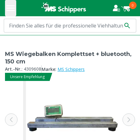
0
MS Wiegebalken Komplettset + bluetooth,
150 cm
:
Art.-Nr.
:
4309608
Marke
MS Schippers
Unsere Empfehlung