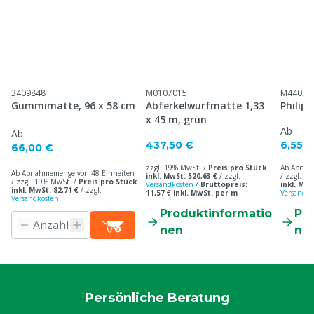
3409848
M0107015
M44036
Gummimatte, 96 x 58 cm
Abferkelwurfmatte 1,33
Philip
x 45 m, grün
Ab
Ab
437,50 €
6,55 €
66,00 €
zzgl. 19% MwSt. /
Preis pro Stück
Ab Abnah
Ab Abnahmemenge von 48 Einheiten
inkl. MwSt. 520,63 €
/
zzgl.
/ zzgl. 1
/ zzgl. 19% MwSt. /
Preis pro Stück
Versandkosten
/
Bruttopreis:
inkl. MwS
inkl. MwSt. 82,71 €
/
zzgl.
11,57 € inkl. MwSt. per m
Versandko
Versandkosten
Produktinformatio
Pr
nen
ne
Persönliche Beratung