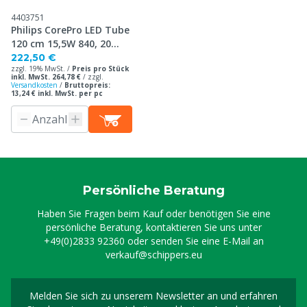
4403751
Philips CorePro LED Tube
120 cm 15,5W 840, 20
Stück
222,50 €
zzgl. 19% MwSt. /
Preis pro Stück
inkl. MwSt. 264,78 €
/
zzgl.
Versandkosten
/
Bruttopreis:
13,24 € inkl. MwSt. per pc
Persönliche Beratung
Haben Sie Fragen beim Kauf oder benötigen Sie eine
persönliche Beratung, kontaktieren Sie uns unter
+49(0)2833 92360
oder senden Sie eine E-Mail an
verkauf@schippers.eu
Melden Sie sich zu unserem Newsletter an und erfahren
Melden Sie sich für uns