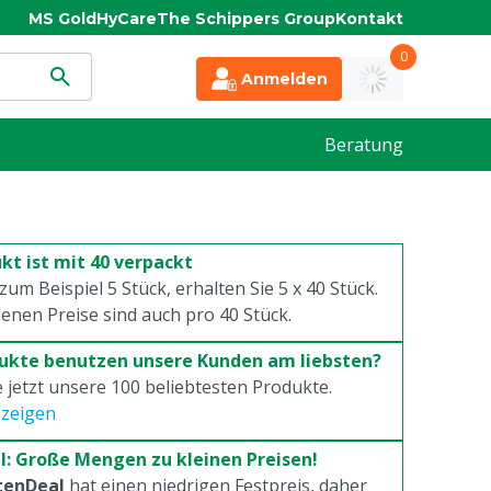
MS Gold
HyCare
The Schippers Group
Kontakt
0
Anmelden
Beratung
kt ist mit 40 verpackt
 zum Beispiel 5 Stück, erhalten Sie 5 x
40
Stück.
enen Preise sind auch pro
40
Stück.
ukte benutzen unsere Kunden am liebsten?
 jetzt unsere 100 beliebtesten Produkte.
nzeigen
l: Große Mengen zu kleinen Preisen!
tenDeal
hat einen niedrigen Festpreis, daher