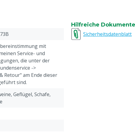
Hilfreiche Dokument
973B
Sicherheitsdatenblatt
Übereinstimmung mit
meinen Service- und
gungen, die unter der
Kundenservice ->
& Retour" am Ende dieser
eführt sind.
eine, Geflügel, Schafe,
e