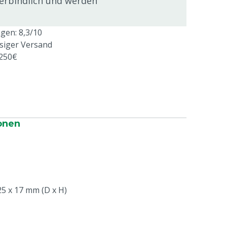
verbindlich und werden
en: 8,3/10
ssiger Versand
 250€
onen
5 x 17 mm (D x H)