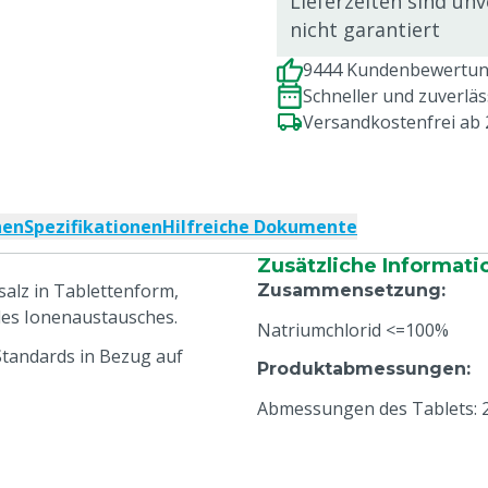
Lieferzeiten sind un
nicht garantiert
9444 Kundenbewertung
Schneller und zuverlä
Versandkostenfrei ab
nen
Spezifikationen
Hilfreiche Dokumente
Zusätzliche Informati
alz in Tablettenform,
Zusammensetzung
:
des Ionenaustausches.
Natriumchlorid <=100%
Standards in Bezug auf
Produktabmessungen
:
Abmessungen des Tablets: 2