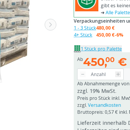
gibt es keine
➜
Alle Palet
Verpackungseinheiten un
1 - 3 Stück
480,00 €
4+ Stück
450,00 €
-6%
1 Stück pro Palette
450,
€
00
Ab
Ab Abnahmemenge von
zzgl. 19% MwSt.
Preis pro Stück inkl. Mw
zzgl.
Versandkosten
Bruttopreis: 0,57 € inkl.
Lieferzeit innerhalb 