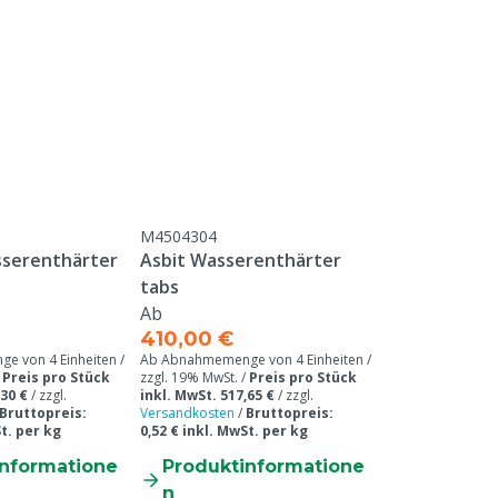
x 25 kg
M4504304
sserenthärter
Asbit Wasserenthärter
tabs
Ab
410,00 €
 von 4 Einheiten /
Ab Abnahmemenge von 4 Einheiten /
/
Preis pro Stück
zzgl. 19% MwSt. /
Preis pro Stück
,30 €
/
zzgl.
inkl. MwSt. 517,65 €
/
zzgl.
Bruttopreis:
Versandkosten
/
Bruttopreis:
St. per kg
0,52 € inkl. MwSt. per kg
informatione
Produktinformatione
n