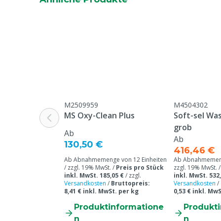
Modell
1x Palette: 40
M2509959
M4504302
MS Oxy-Clean Plus
Soft-sel Wa
grob
Ab
Ab
130,50 €
416,46 €
Ab Abnahmemenge von 12 Einheiten
Ab Abnahmemenge
/ zzgl. 19% MwSt. /
Preis pro Stück
zzgl. 19% MwSt. 
inkl. MwSt. 185,05 €
/
zzgl.
inkl. MwSt. 532
Versandkosten
/
Bruttopreis:
Versandkosten
/
8,41 € inkl. MwSt. per kg
0,53 € inkl. Mw
Produktinformatione
Produkt
n
n