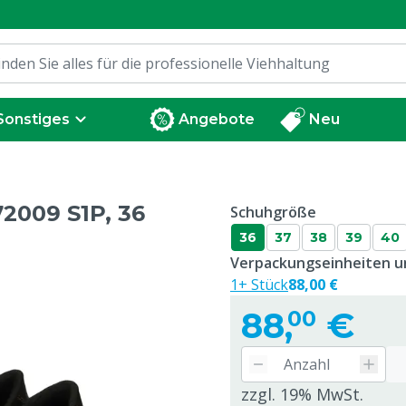
Sonstiges
Angebote
Neu
72009 S1P, 36
Schuhgröße
36
37
38
39
40
Verpackungseinheiten un
1+ Stück
88,00 €
88,
€
00
zzgl. 19% MwSt.