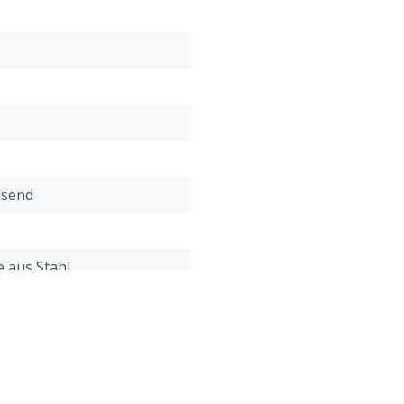
isend
 aus Stahl
t