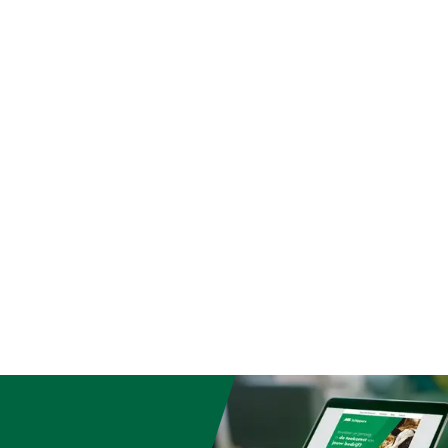
Übereinstimmung mit
meinen Service- und
gungen, die unter der
Kundenservice ->
& Retour" am Ende dieser
eführt sind.
eine, Geflügel, Schafe,
e