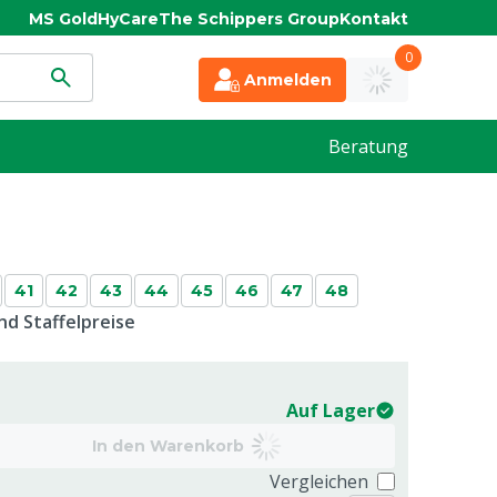
MS Gold
HyCare
The Schippers Group
Kontakt
0
Anmelden
Beratung
41
42
43
44
45
46
47
48
d Staffelpreise
Auf Lager
In den Warenkorb
Vergleichen