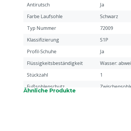
Antirutsch
Ja
Farbe Laufsohle
Schwarz
Typ Nummer
72009
Klassifizierung
S1P
Profil-Schuhe
Ja
Flüssigkeitsbeständigkeit
Wasser: abwe
Stückzahl
1
Fußsohlenschutz
Zwischensohle
Ähnliche Produkte
Energieabsorbierend
Ja
Sicherheitsnorm
S1P
Segment
Landwirtschaf