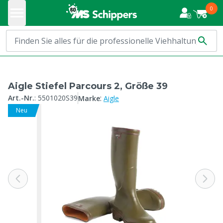
0
Aigle Stiefel Parcours 2, Größe 39
:
Art.-Nr.
:
5501020S39
Marke
Aigle
Neu