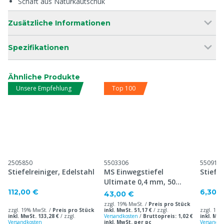
Schaft aus Naturkautschuk
Zusätzliche Informationen
Spezifikationen
Ähnliche Produkte
Unsere Empfehlung
Top 100
2505850
5503306
550914
Stiefelreiniger, Edelstahl
MS Einwegstiefel
Stiefe
Ultimate 0,4 mm, 50
Stück
112,00 €
6,30 
43,00 €
zzgl. 19% MwSt. /
Preis pro Stück
zzgl. 19% MwSt. /
Preis pro Stück
inkl. MwSt. 51,17 €
/
zzgl.
zzgl. 19%
inkl. MwSt. 133,28 €
/
zzgl.
Versandkosten
/
Bruttopreis: 1,02 €
inkl. MwS
Versandkosten
inkl. MwSt. per pc
Versandko