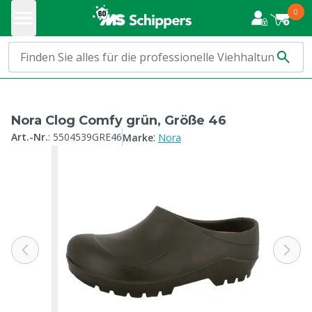
0
Nora Clog Comfy grün, Größe 46
:
Art.-Nr.
:
5504539GRE46
Marke
Nora