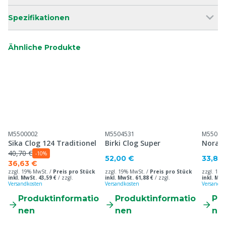
Spezifikationen
Ähnliche Produkte
M5500002
M5504531
M55045
Sika Clog 124 Traditionel
Birki Clog Super
Nora 
40,70 €
-10%
52,00 €
33,80
36,63 €
zzgl. 19% MwSt. /
Preis pro Stück
zzgl. 19% MwSt. /
Preis pro Stück
zzgl. 19%
inkl. MwSt. 43,59 €
/
zzgl.
inkl. MwSt. 61,88 €
/
zzgl.
inkl. MwS
Versandkosten
Versandkosten
Versandko
Produktinformatio
Produktinformatio
Pr
nen
nen
ne