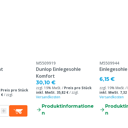
unststoff: Polyurethan
a
4
M5509919
M5509944
N ISO 20345:2011
ht
Dunlop Einlegesohle
Einlegesohl
Komfort
amen
6,15 €
30,10 €
zzgl. 19% MwSt. /
Preis pro Stück
zzgl. 19% MwSt. /
nie-Modell
/
Preis pro Stück
inkl. MwSt. 35,82 €
/
zzgl.
inkl. MwSt. 7,32
 €
/
zzgl.
Versandkosten
Versandkosten
 Jahr ab
Produktinformatione
Produkti
roduktionsdatum, keine
n
n
arantie auf Verschleißteile
 unsachgemäßen Gebrauch