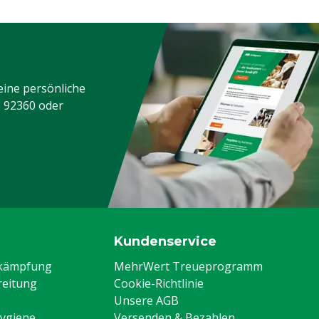
 Bruch / mangelnde
artung
RC
urofort
eine persönliche
indvieh, Schweine,
3 92360
oder
eflügel, Schafe, Ziegen,
ndere
a
1.5
lau
Kundenservice
5
ekämpfung
MehrWert Treueprogramm
A61631
eitung
Cookie-Richtlinie
Unsere AGB
0.5
Hygiene
Versenden & Bezahlen