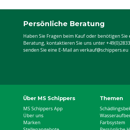
/
W
Rutschfeste Laufsohle
S
Persönliche Beratung
Typ Stiefel
P
Haben Sie Fragen beim Kauf oder benötigen Sie 
Tierarten
R
Beratung, kontaktieren Sie uns unter
+49(0)283
G
senden Sie eine E-Mail an
verkauf@schippers.eu
A
Stahlkappe
J
Größe (US)
1
Farbe
B
Über MS Schippers
Themen
Schuhgröße
4
MS Schippers App
Schädlingsb
Typ Nummer
C
Über uns
Wasseraufber
Marken
Farbsystem
Größe (UK)
1
Stellenangebote
Persönliche 