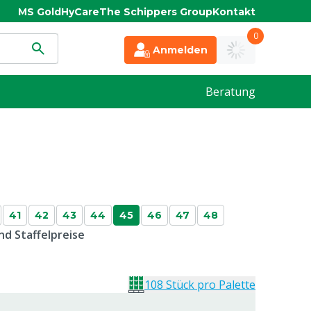
MS Gold
HyCare
The Schippers Group
Kontakt
0
Anmelden
Beratung
41
42
43
44
45
46
47
48
d Staffelpreise
108 Stück pro Palette