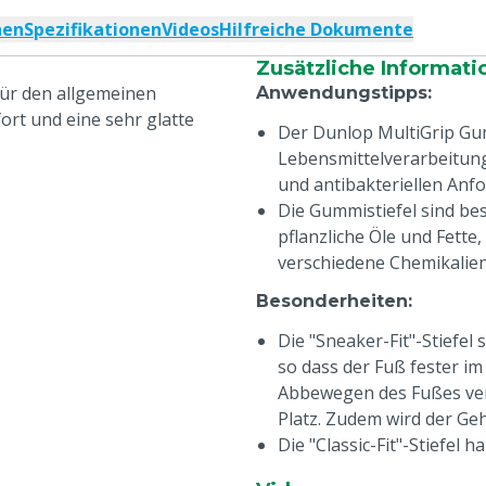
nen
Spezifikationen
Videos
Hilfreiche Dokumente
Zusätzliche Informati
für den allgemeinen
Anwendungstipps
:
rt und eine sehr glatte
Der Dunlop MultiGrip Gumm
Lebensmittelverarbeitung
und antibakteriellen Anf
Die Gummistiefel sind be
pflanzliche Öle und Fette
verschiedene Chemikalie
Besonderheiten
:
Die "Sneaker-Fit"-Stiefe
so dass der Fuß fester im 
Abbewegen des Fußes verh
Platz. Zudem wird der Ge
Die "Classic-Fit"-Stiefel
den Knöchel und den Fuß b