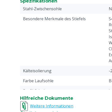
Spezifikationen
Stahl-Zwischensohle
N
Besondere Merkmale des Stiefels
S
R
S
I
W
C
E
A
Kälteisolierung
-
Farbe Laufsohle
B
Profil-Schuhe
J
Hilfreiche Dokumente
Antistatisch
J
Weitere Informationen
Flüssigkeitsbeständigkeit
K