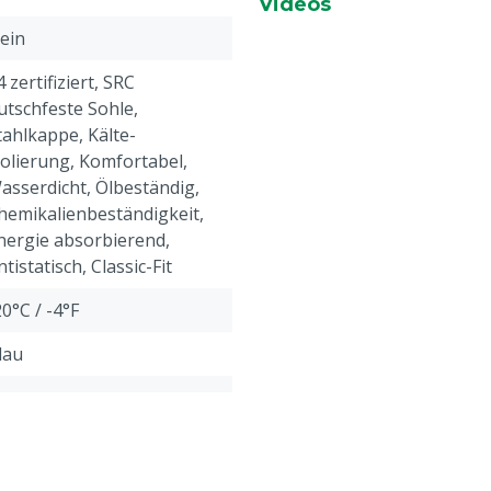
Videos
sich daher leichter an- u
ein
4 zertifiziert, SRC
utschfeste Sohle,
tahlkappe, Kälte-
solierung, Komfortabel,
asserdicht, Ölbeständig,
hemikalienbeständigkeit,
nergie absorbierend,
ntistatisch, Classic-Fit
20°C / -4°F
lau
a
a
raftstoff, Wasser: dicht