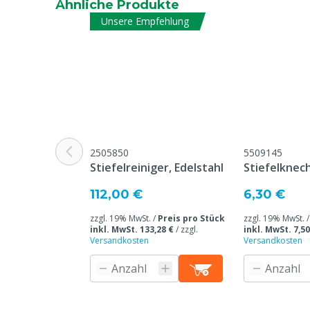
Ähnliche Produkte
Unsere Empfehlung
Stückzahl
1
Chemikalienbeständigkeitskennzeichnung
6
Material-Stiefel
K
Energieabsorbierend
J
Sicherheitsnorm
S
2505850
5509145
Normen und Zertifizierungen
E
Stiefelreiniger, Edelstahl
Stiefelknec
Optimiert für
D
112,00 €
6,30 €
Modell Stiefel
K
zzgl. 19% MwSt. /
Preis pro Stück
zzgl. 19% MwSt. 
inkl. MwSt. 133,28 €
/
zzgl.
inkl. MwSt. 7,50
Versandkosten
Versandkosten
Garantie
1
P
G
/