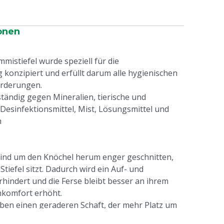
onen
istiefel wurde speziell für die
 konzipiert und erfüllt darum alle hygienischen
orderungen.
ständig gegen Mineralien, tierische und
, Desinfektionsmittel, Mist, Lösungsmittel und
n
l sind um den Knöchel herum enger geschnitten,
Stiefel sitzt. Dadurch wird ein Auf- und
indert und die Ferse bleibt besser an ihrem
hkomfort erhöht.
 haben einen geraderen Schaft, der mehr Platz um
ietet. Diese Stiefel sitzen lockerer und lassen