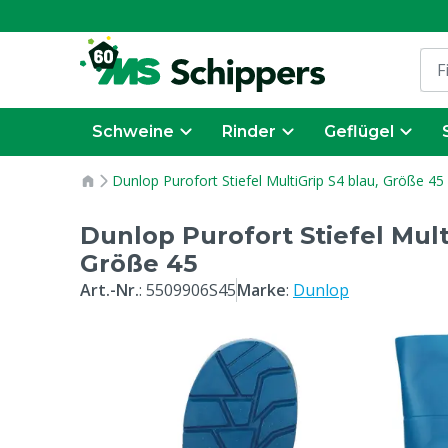
Schweine
Rinder
Geflügel
Dunlop Purofort Stiefel MultiGrip S4 blau, Größe 45
Dunlop Purofort Stiefel Mult
Größe 45
Art.-Nr.
:
5509906S45
Marke
:
Dunlop