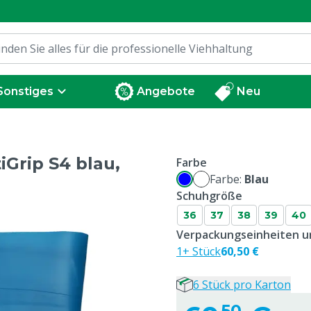
Sonstiges
Angebote
Neu
iGrip S4 blau,
Farbe
Farbe:
Blau
Schuhgröße
36
37
38
39
40
Verpackungseinheiten un
1+ Stück
60,50 €
6 Stück pro Karton
50