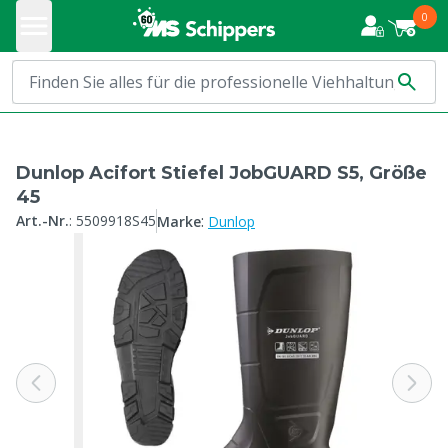
0
Dunlop Acifort Stiefel JobGUARD S5, Größe
45
:
Art.-Nr.
:
5509918S45
Marke
Dunlop