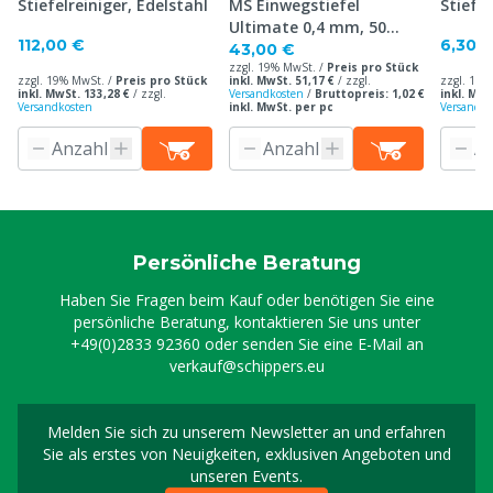
Stiefelreiniger, Edelstahl
MS Einwegstiefel
Stiefe
Ultimate 0,4 mm, 50
112,00 €
6,30 
Stück
43,00 €
zzgl. 19% MwSt. /
Preis pro Stück
zzgl. 19% MwSt. /
Preis pro Stück
inkl. MwSt. 51,17 €
/
zzgl.
zzgl. 19%
inkl. MwSt. 133,28 €
/
zzgl.
Versandkosten
/
Bruttopreis: 1,02 €
inkl. MwS
Versandkosten
inkl. MwSt. per pc
Versandko
Persönliche Beratung
Haben Sie Fragen beim Kauf oder benötigen Sie eine
persönliche Beratung, kontaktieren Sie uns unter
+49(0)2833 92360
oder senden Sie eine E-Mail an
verkauf@schippers.eu
Melden Sie sich zu unserem Newsletter an und erfahren
Melden Sie sich für uns
Sie als erstes von Neuigkeiten, exklusiven Angeboten und
unseren Events.