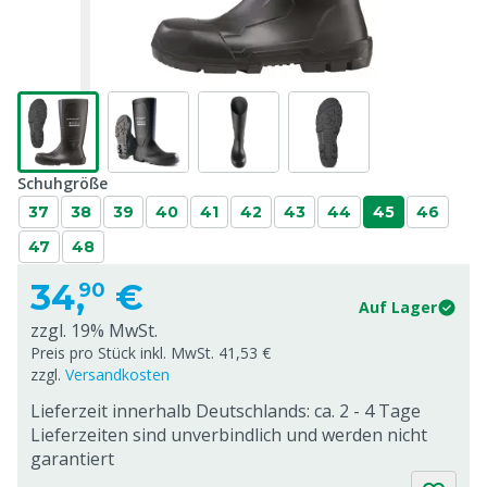
Schuhgröße
37
38
39
40
41
42
43
44
45
46
47
48
34,
€
90
Auf Lager
zzgl. 19% MwSt.
Preis pro Stück inkl. MwSt. 41,53 €
zzgl.
Versandkosten
Lieferzeit innerhalb Deutschlands: ca. 2 - 4 Tage
Lieferzeiten sind unverbindlich und werden nicht
garantiert