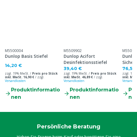
M5500004
M5509902
M55099
Dunlop Basis Stiefel
Dunlop Acifort
Dunlop
Desinfektionsstiefel
Sicherh
14,20 €
39,40 €
76,50
zzgl. 19% MwSt. /
Preis pro Stück
zzgl. 19% MwSt. /
Preis pro Stück
zzgl. 19%
inkl. MwSt. 16,90 €
/
zzgl.
inkl. MwSt. 46,89 €
/
zzgl.
inkl. MwS
Versandkosten
Versandkosten
Versandko
Produktinformatio
Produktinformatio
Pr
nen
nen
ne
Persönliche Beratung
Haben Sie Fragen beim Kauf oder benötigen Sie eine