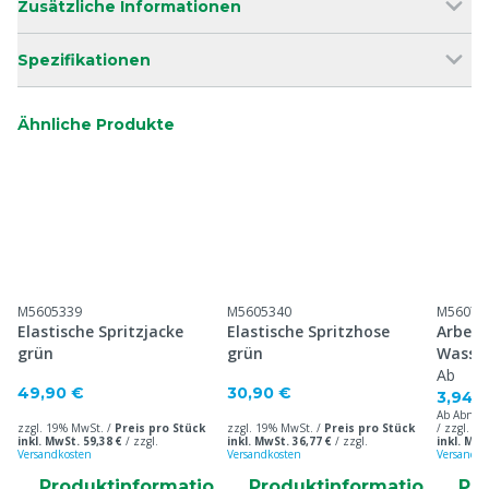
Zusätzliche Informationen
Spezifikationen
Ähnliche Produkte
M5605339
M5605340
M56070
Elastische Spritzjacke
Elastische Spritzhose
Arbeit
grün
grün
Wasser
Latexb
Ab
49,90 €
30,90 €
3,94 
Ab Abnah
zzgl. 19% MwSt. /
Preis pro Stück
zzgl. 19% MwSt. /
Preis pro Stück
/ zzgl. 1
inkl. MwSt. 59,38 €
/
zzgl.
inkl. MwSt. 36,77 €
/
zzgl.
inkl. MwS
Versandkosten
Versandkosten
Versandko
Produktinformatio
Produktinformatio
Pr