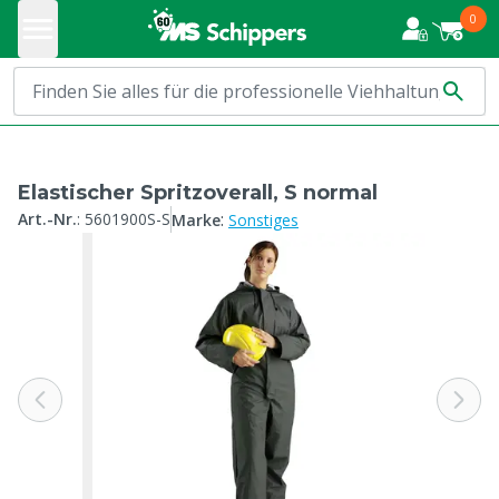
0
Elastischer Spritzoverall, S normal
:
Art.-Nr.
:
5601900S-S
Marke
Sonstiges