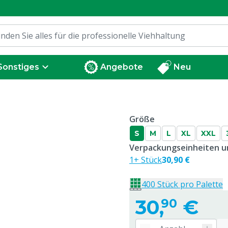
Sonstiges
Angebote
Neu
Größe
S
M
L
XL
XXL
Verpackungseinheiten un
1+ Stück
30,90 €
400 Stück pro Palette
30,
€
90