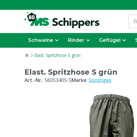
Schweine
Rinder
Geflügel
Elast. Spritzhose S grün
Elast. Spritzhose S grün
Art.-Nr.
:
5605340S-S
Marke
:
Sonstiges