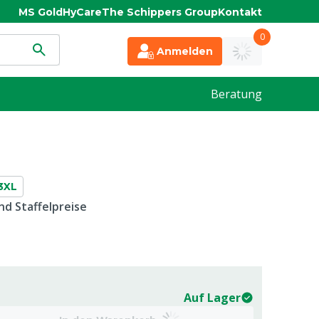
MS Gold
HyCare
The Schippers Group
Kontakt
0
Anmelden
Beratung
3XL
d Staffelpreise
Auf Lager