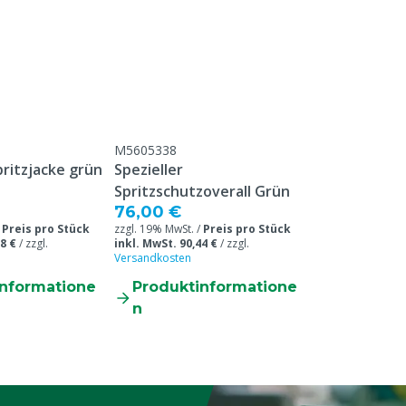
Chemisch beständig
Tierarten
Verschluss
Länge der Kleidung
M5605338
pritzjacke grün
Spezieller
Tuchgewicht
Spritzschutzoverall Grün
76,00 €
Farbe
/
Preis pro Stück
zzgl. 19% MwSt. /
Preis pro Stück
8 €
/
zzgl.
inkl. MwSt. 90,44 €
/
zzgl.
Größe
Versandkosten
informatione
Produktinformatione
n