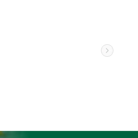
Nein
Rindvieh, Schweine, Geflügel, Schafe,
Ziegen, Andere
Elastisch
Lange Hosen
200 g/m²
Schwarz
S