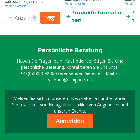
inkl. MwSt. 17,79 €
/
zzgl.
Versandkosten
Versandko
Versandkosten
Produktinformatio
Pr
nen
ne
Persönliche Beratung
Haben Sie Fragen beim Kauf oder benötigen Sie eine
persönliche Beratung, kontaktieren Sie uns unter
+49(0)2833 92360
oder senden Sie eine E-Mail an
verkauf@schippers.eu
Melden Sie sich zu unserem Newsletter an und erfahren
Melden Sie sich für uns
Sie als erstes von Neuigkeiten, exklusiven Angeboten und
unseren Events.
Anmelden