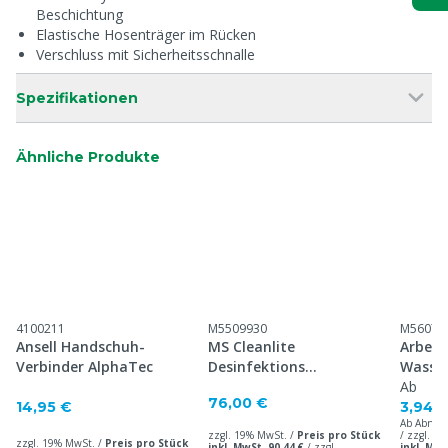
Beschichtung
Elastische Hosenträger im Rücken
Verschluss mit Sicherheitsschnalle
Spezifikationen
Ähnliche Produkte
4100211
M5509930
M56070
Ansell Handschuh-
MS Cleanlite
Arbeit
Verbinder AlphaTec
Desinfektions
Wasser
Gummistiefel S4
Latexb
Ab
76,00 €
14,95 €
3,94 
Ab Abnah
zzgl. 19% MwSt. /
Preis pro Stück
/ zzgl. 1
zzgl. 19% MwSt. /
Preis pro Stück
inkl. MwSt. 90,44 €
/
zzgl.
inkl. MwS