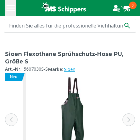
0
Sioen Flexothane Sprühschutz-Hose PU,
Größe S
:
Art.-Nr.
:
5607030S-S
Marke
Sioen
Neu