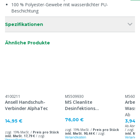
100 % Polyester-Gewebe mit wasserdichter PU-
Beschichtung
Spezifikationen
Ähnliche Produkte
4100211
M5509930
M56070
Ansell Handschuh-
MS Cleanlite
Arbeit
Verbinder AlphaTec
Desinfektions
Wasser
Gummistiefel S4
Latexb
Ab
76,00 €
14,95 €
3,94 
Ab Abnah
zzgl. 19% MwSt. /
Preis pro Stück
/ zzgl. 1
zzgl. 19% MwSt. /
Preis pro Stück
inkl. MwSt. 90,44 €
/
zzgl.
inkl. MwS
inkl. MwSt. 17,79 €
/
zzgl.
Versandkosten
Versandko
Versandkosten