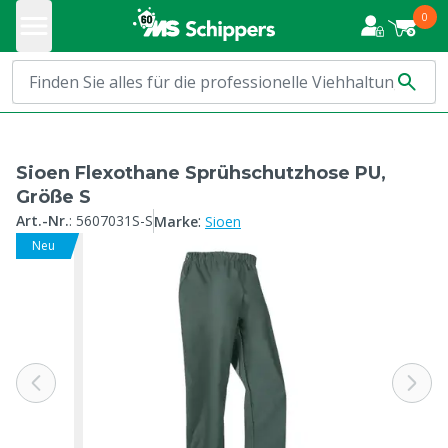
0
Sioen Flexothane Sprühschutzhose PU,
Größe S
:
Art.-Nr.
:
5607031S-S
Marke
Sioen
Neu