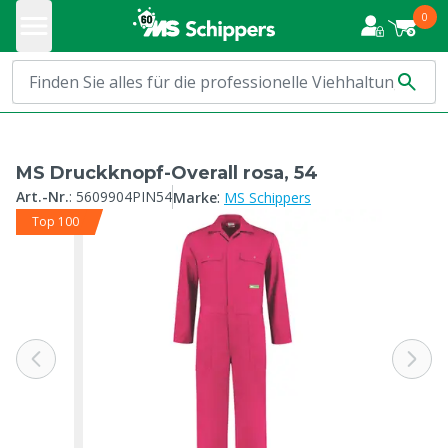
0
MS Druckknopf-Overall rosa, 54
:
Art.-Nr.
:
5609904PIN54
Marke
MS Schippers
Top 100