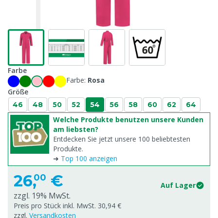
Farbe
Farbe:
Rosa
Größe
46
48
50
52
54
56
58
60
62
64
Welche Produkte benutzen unsere Kunden
am liebsten?
Entdecken Sie jetzt unsere 100 beliebtesten
Produkte.
➜
Top 100 anzeigen
26,
€
00
Auf Lager
zzgl. 19% MwSt.
Preis pro Stück inkl. MwSt. 30,94 €
zzgl.
Versandkosten