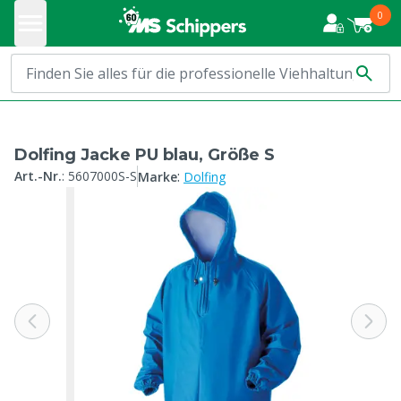
0
Dolfing Jacke PU blau, Größe S
:
Art.-Nr.
:
5607000S-S
Marke
Dolfing