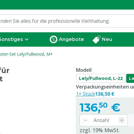
Sonstiges
Angebote
Neu
oter-Set Lely/Fullwood, M+
für
Modell
t
Lely/Fullwood, L-22
Le
Verpackungseinheiten un
1+ Stück
136,50 €
136,
€
50
zzgl. 19% MwSt.