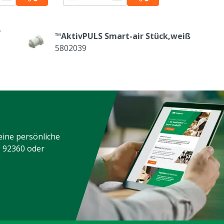
-
™AktivPULS Smart-air Stück,weiß
5802039
eine persönliche
3 92360
oder