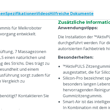
nen
Spezifikationen
Videos
Hilfreiche Dokumente
Zusätzliche Informati
ummis für Melkroboter
Anwendungstipps
:
kvorgang entwickelt.
Die Installation der ™Aktiv
durchgeführt werden. Für di
autorisierten Fachbetrieb h
lüftung, 7 Massagezonen
S einen natürlichen und
Besonderheiten
:
 des Strichs. Dies trägt zu
™AktivPULS Zitzengummis
rgesundheit und einem
ausgestattet, die für Sil
nausführung sorgt zudem für
Silicon-Pro bezeichnet sp
 Vergleich zu
besonders langen Lebens
hervorragenden Reinigun
benötigt? Kontaktieren Sie
Gummizitzengummis.
Smart-Air ist das intellig
In Kombination mit dem in