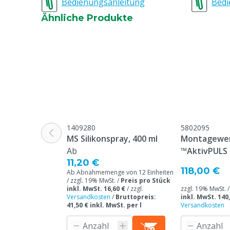
Bedienungsanleitung
Bedi
Ähnliche Produkte
1409280
5802095
MS Silikonspray, 400 ml
Montagewer
Ab
™AktivPULS 
11,20 €
Zitzengumm
118,00 €
Ab Abnahmemenge von 12 Einheiten
/ zzgl. 19% MwSt. /
Preis pro Stück
inkl. MwSt. 16,60 €
/
zzgl.
zzgl. 19% MwSt. 
Versandkosten
/
Bruttopreis:
inkl. MwSt. 140
41,50 € inkl. MwSt. per l
Versandkosten