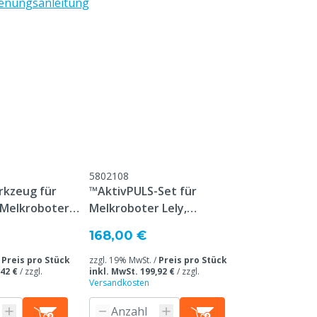
enungsanleitung
5802108
kzeug für
™AktivPULS-Set für
Melkroboter-
Melkroboter Lely,
is
Lely/Fullwood
168,00 €
/
Preis pro Stück
zzgl. 19% MwSt. /
Preis pro Stück
,42 €
/
zzgl.
inkl. MwSt. 199,92 €
/
zzgl.
Versandkosten