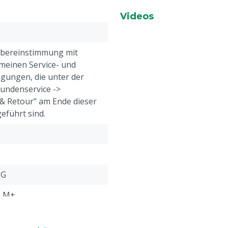
Robotermarken.
während des Melkens zwi
Videos
außen ins Innere gelangt
wird.
Controlled Massage bedeu
Übereinstimmung mit
ne Zitzen
dass stets eine garantier
meinen Service- und
verschiedenen Massagezo
gungen, die unter der
optimal, unabhängig von 
Kundenservice ->
& Retour" am Ende dieser
eführt sind.
ZG
, M+