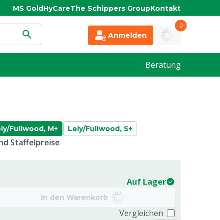
MS Gold
HyCare
The Schippers Group
Kontakt
0
Anmelden
Beratung
ly/Fullwood, M+
Lely/Fullwood, S+
d Staffelpreise
Auf Lager
In den Warenkorb
Vergleichen