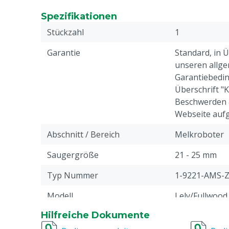
Erhältlich in verschiedenen Größen für diverse 
Spezifikationen
Weniger Stress, mehr Milch
Schneller und vor allem besser ausgemolken
Stückzahl
1
Optimale Eutergesundheit
Garantie
Standard, in 
Gesunde, gut durchblutete, weiche und trocke
unseren allge
Keine Strichkanalverletzungen
Garantiebedin
Nachhaltig und tierfreundlich
Überschrift "
Effektive und natürliche Massage
Beschwerden 
Wartungsarm, lange Lebensdauer
Webseite aufg
Abschnitt / Bereich
Melkroboter
Saugergröße
21 - 25 mm
Typ Nummer
1-9221-AMS-
Modell
Lely/Fullwood
Hilfreiche Dokumente