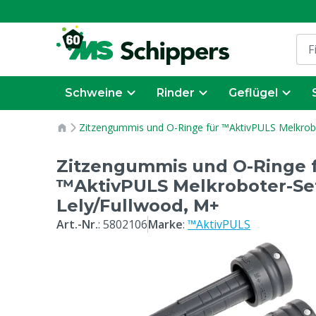
Schweine
Rinder
Geflügel
Zitzengummis und O-Ringe für ™AktivPULS Melkrob
Zitzengummis und O-Ringe 
™AktivPULS Melkroboter-Se
Lely/Fullwood, M+
Art.-Nr.
:
5802106
Marke
:
™AktivPULS