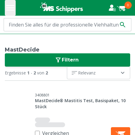
0
MastDecide
Filtern
Ergebnisse
1
-
2
von
2
Relevanz
3408801
MastDecide® Mastitis Test, Basispaket, 10
Stück
Vergleichen