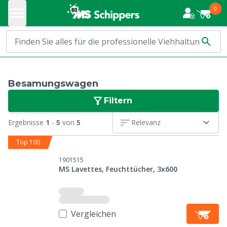
0
Besamungswagen
Filtern
Ergebnisse
1
-
5
von
5
Relevanz
Top 100
1901515
MS Lavettes, Feuchttücher, 3x600
Vergleichen