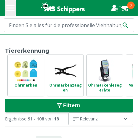
0
Tiererkennung
Ohrmarken
Ohrmarkenzang
Ohrmarkenleseg
Mark
en
eräte
ay
Filtern
Ergebnisse
91
-
108
von
18
Relevanz