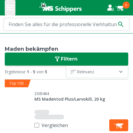
0
Maden bekämpfen
Filtern
Ergebnisse
1
-
5
von
5
Relevanz
Top 100
2305484
MS Madentod Plus/Larvokill, 20 kg
Vergleichen