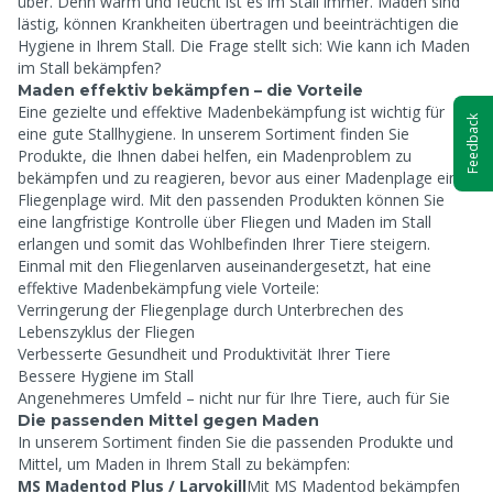
über. Denn warm und feucht ist es im Stall immer. Maden sind
lästig, können Krankheiten übertragen und beeinträchtigen die
Hygiene in Ihrem Stall. Die Frage stellt sich: Wie kann ich Maden
im Stall bekämpfen?
Maden effektiv bekämpfen – die Vorteile
Eine gezielte und effektive Madenbekämpfung ist wichtig für
Feedback
eine gute Stallhygiene. In unserem Sortiment finden Sie
Produkte, die Ihnen dabei helfen, ein Madenproblem zu
bekämpfen und zu reagieren, bevor aus einer Madenplage eine
Fliegenplage wird. Mit den passenden Produkten können Sie
eine langfristige Kontrolle über Fliegen und Maden im Stall
erlangen und somit das Wohlbefinden Ihrer Tiere steigern.
Einmal mit den Fliegenlarven auseinandergesetzt, hat eine
effektive Madenbekämpfung viele Vorteile:
Verringerung der Fliegenplage durch Unterbrechen des
Lebenszyklus der Fliegen
Verbesserte Gesundheit und Produktivität Ihrer Tiere
Bessere Hygiene im Stall
Angenehmeres Umfeld – nicht nur für Ihre Tiere, auch für Sie
Die passenden Mittel gegen Maden
In unserem Sortiment finden Sie die passenden Produkte und
Mittel, um Maden in Ihrem Stall zu bekämpfen:
MS Madentod Plus / Larvokill
Mit MS Madentod bekämpfen