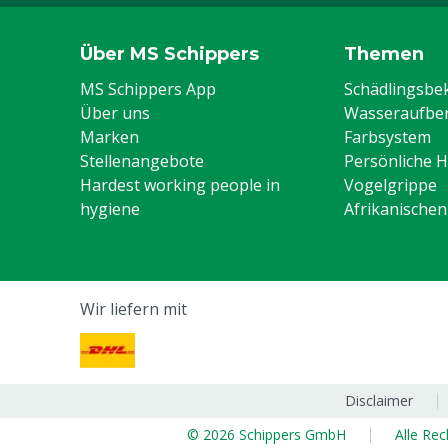
Über MS Schippers
Themen
MS Schippers App
Schädlingsb
Über uns
Wasseraufber
Marken
Farbsystem
Stellenangebote
Persönliche 
Hardest working people in
Vogelgrippe
hygiene
Afrikanische
Wir liefern mit
Disclaimer
© 2026 Schippers GmbH
Alle Re