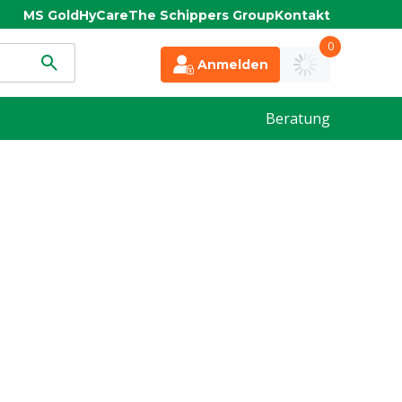
MS Gold
HyCare
The Schippers Group
Kontakt
0
Anmelden
Beratung